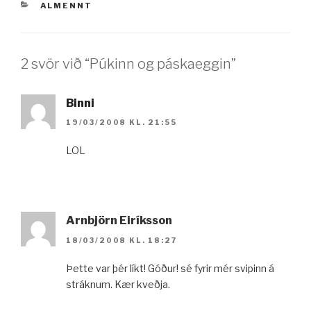
VÖRUFLOKKAR
ALMENNT
2 svör við “Púkinn og páskaeggin”
Binni
19/03/2008 KL. 21:55
LOL
Arnbjörn Eiríksson
18/03/2008 KL. 18:27
Þette var þér líkt! Góður! sé fyrir mér svipinn á
stráknum. Kær kveðja.