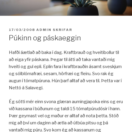
Fara
í
efni
BIRT:
17/03/2008
ADMIN
SKRIFAR
Púkinn og páskaeggin
Hafði áætlað að baka í dag. Kraftbrauð og hveitibollur til
að eiga yfir páskana. Þegar til átti að taka vantaði mig
hveiti og gul epli. Eplin fara í kraftbrauðin ásamt sveskjum
og sólblómafræi, sesam, hörfræi og fleiru. Svo rak ég
augun í tómatpúruna. Hún þarf alltaf að vera til. Þetta var í
Nettó á Salavegi.
Ég sótti mér einn svona glæran aumingjapoka eins og eru
við kassana í búðunum og taldi 15 tómatpúrudósir í hann.
Þær geymast vel og maður er alltaf að nota þetta. Stóð
mig að því um daginn að ætla að útbúa pitsu og þá
vantaði mig púru. Svo kom ég að kassanum og