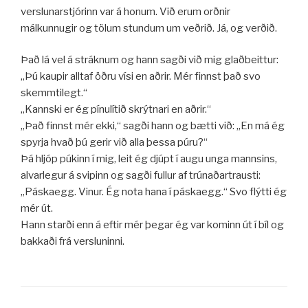
verslunarstjórinn var á honum. Við erum orðnir
málkunnugir og tölum stundum um veðrið. Já, og verðið.
Það lá vel á stráknum og hann sagði við mig glaðbeittur:
„Þú kaupir alltaf öðru vísi en aðrir. Mér finnst það svo
skemmtilegt.“
„Kannski er ég pínulítið skrýtnari en aðrir.“
„Það finnst mér ekki,“ sagði hann og bætti við: „En má ég
spyrja hvað þú gerir við alla þessa púru?“
Þá hljóp púkinn í mig, leit ég djúpt í augu unga mannsins,
alvarlegur á svipinn og sagði fullur af trúnaðartrausti:
„Páskaegg. Vinur. Ég nota hana í páskaegg.“ Svo flýtti ég
mér út.
Hann starði enn á eftir mér þegar ég var kominn út í bíl og
bakkaði frá versluninni.