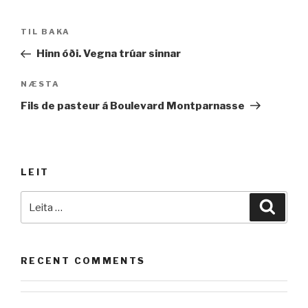
Leiðarkerfi
Fyrri
TIL BAKA
færslu
færsla
Hinn óði. Vegna trúar sinnar
Næsta
NÆSTA
færsla
Fils de pasteur á Boulevard Montparnasse
LEIT
Leita
Leita
að:
RECENT COMMENTS