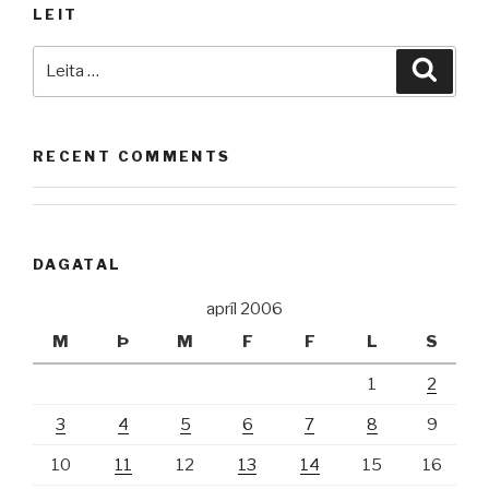
LEIT
Leita
Leita
að:
RECENT COMMENTS
DAGATAL
apríl 2006
M
Þ
M
F
F
L
S
1
2
3
4
5
6
7
8
9
10
11
12
13
14
15
16