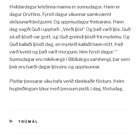
Hvíldardagur kristinna manna er sunnudagur. Hann er
dagur Drottins. Fyrsti dagur vikunnar samkvæmt
sköpunarfrásögunni. Og upprisudagur frelsarans. Þann
dag sagði Guð í upphafi: „Verði ljós!“ Og það varð ljós. Guð
sá að ljósið var gott, og Guð greindi ljósið frá myrkrinu. Og
Guð kallaði ljósið dag, en myrkrið kallaði hann nótt. Það
varð kveld og það varð morgunn, hinn fyrsti dagur.““
Sunnudagar eru mikilvægir í Biblíulegu samhengi, þar sem
þeir eru bæði dagar ljóssins og upprisunnar.
Pistlar þessarar viku hafa verið tileinkaðir föstum. Þeim
hugleiðingum lýkur með þessum pistli, í dag, föstudag.
VÖRUFLOKKAR
TRÚMÁL