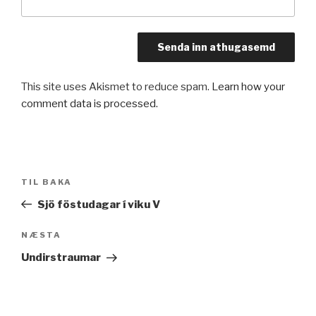
This site uses Akismet to reduce spam.
Learn how your
comment data is processed.
Leiðarkerfi
Fyrri
TIL BAKA
færslu
færsla
Sjö föstudagar í viku V
Næsta
NÆSTA
færsla
Undirstraumar