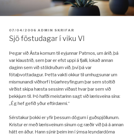
Fara
í
efni
BIRT:
07/04/2006
ADMIN
SKRIFAR
Sjö föstudagar í viku VI
Þegar við Ásta komum til eyjunnar Patmos, um árið, þá
var klaustrið, sem þar er efst uppi á fjalli, lokað annan
daginn sem við stöldruðum við, því þá var
fótaþvottadagur. Þetta vakti okkur til umhugsunar um
mismunandi viðhorf í trúarhreyfingum þar sem stoltið
virðist skipa hæsta sessinn víðast hvar þar sem við
þekkjum til. Þó hafði meistarinn sagt við lærisveina sína:
„Ég hef gefið yður eftirdæmi.“
Sérstakur þokki er yfir þessum dögum í guðspjöllunum.
Kristur er með lærisveinum sínum og ræðir við þá á annan
hátt en áður. Hann sýnir þeim inn í ýmsa leyndardóma