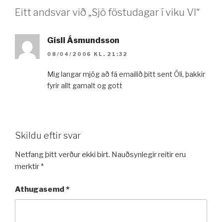
Eitt andsvar við „Sjö föstudagar í viku VI“
Gísli Ásmundsson
08/04/2006 KL. 21:32
Mig langar mjög að fá emailið þitt sent Óli, þakkir
fyrir allt gamalt og gott
Skildu eftir svar
Netfang þitt verður ekki birt.
Nauðsynlegir reitir eru
merktir
*
Athugasemd
*