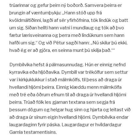
trúarinnar og gefur þeim ný boðorð. Samvera þeirra er
þrungin af væntumþykju: „Hann stóð upp frá
kvöldmáltíðinni, lagði af sér yfirhöfnina, tók líndúk og batt
um sig. Síðan hellti hann vatni í mundlaug og tók að þvo
fætur lærisveinanna og þerra með líndúknum sem hann
hafði um sig.“ Og við Pétur sagði hann: „Nú skilur þú ekki,
hvað ég er að gjöra, en seinna munt þú skilja það.““
Dymbilvika hefst á pálmasunnudag. Hún er einnig nefnd
kyrravika eða hljóðavika. Dymbill var trékólfur sem settur
var í kirkjuklukkur í stað málmkólfs, til þess að draga úr
hvellandi hljómi þeirra. Einnig klæddu menn málmkólfa
með tré eða öðrum efnum til að draga úr hvellandi hljómi
þeirra. Trúað fólk les gjarnan textana sem segja frá
þessum dögum og helgar hug sinn og hjarta og leitast við
að draga úr sínum eigin hvellandi hljómi. Dymbilvika endar
laugardaginn fyrir páska. Laugardagur er hvíldardagur
Gamla testamentisins.