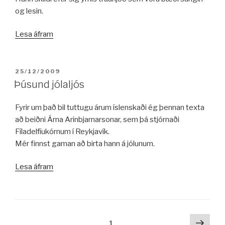
og lesin.
„Stabat
Lesa áfram
Mater
eftir
Jacopone
BIRT:
25/12/2009
da
Þúsund jólaljós
Todi“
Fyrir um það bil tuttugu árum íslenskaði ég þennan texta
að beiðni Árna Arinbjarnarsonar, sem þá stjórnaði
Fíladelfíukórnum í Reykjavík.
Mér finnst gaman að birta hann á jólunum.
„Þúsund
Lesa áfram
jólaljós“
Posts
Næs
Síða
1