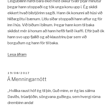
ritninguna.“
Leigubíllinn hafði bara ekið með okkur tvær þrjár mínútur
þegar hann stoppaði og tók unga konu upp í. Ég skildi
ekkert hvað bílstjórinn sagði. Hann ók konunni að húsi við
hliðargötu í bænum. Litlu síðar stoppaði hann aftur og fór
inn í hús. Við biðum í bílnum. Þegar hann kom til baka
skildist mér á honum að hann hefði farið í kaffi. Eftir það ók
hann svo upp fjallið og að klaustrinu þar sem við
borguðum og hann fór til baka.
„STERKUR
Lesa áfram
KRYDDILMUR
Í
LOFTINU“
BIRT:
19/08/2017
Á Menningarnótt
„Hvílíka raust hóf ég til þín, Guð minn, er ég las sálma
Davíðs, trúarljóðin, söngvana guðlegu, sem hvergi rúma
drembinn anda!