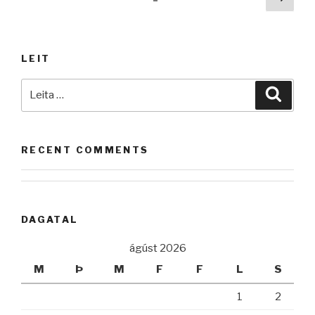
síða
pagination
LEIT
Leita
Leita
að:
RECENT COMMENTS
DAGATAL
ágúst 2026
M
Þ
M
F
F
L
S
1
2