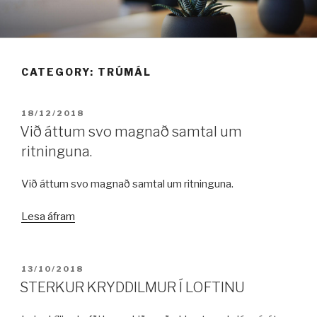
Fara
í
efni
CATEGORY:
TRÚMÁL
BIRT:
18/12/2018
Við áttum svo magnað samtal um
ritninguna.
Við áttum svo magnað samtal um ritninguna.
„Við
Lesa áfram
áttum
svo
magnað
BIRT:
13/10/2018
samtal
STERKUR KRYDDILMUR Í LOFTINU
um