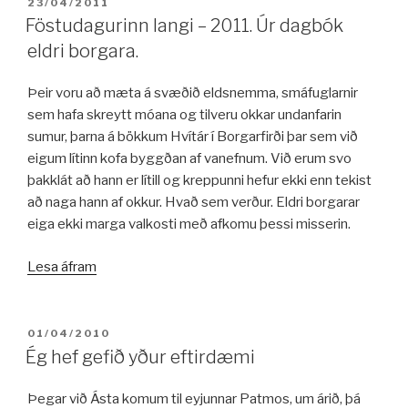
BIRT:
23/04/2011
Föstudagurinn langi – 2011. Úr dagbók
eldri borgara.
Þeir voru að mæta á svæðið eldsnemma, smáfuglarnir
sem hafa skreytt móana og tilveru okkar undanfarin
sumur, þarna á bökkum Hvítár í Borgarfirði þar sem við
eigum lítinn kofa byggðan af vanefnum. Við erum svo
þakklát að hann er lítill og kreppunni hefur ekki enn tekist
að naga hann af okkur. Hvað sem verður. Eldri borgarar
eiga ekki marga valkosti með afkomu þessi misserin.
„Föstudagurinn
Lesa áfram
langi
–
2011.
BIRT:
01/04/2010
Úr
Ég hef gefið yður eftirdæmi
dagbók
eldri
Þegar við Ásta komum til eyjunnar Patmos, um árið, þá