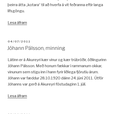
þeirra átta „kotara“ til að hverfa á vit feðranna eftir langa
lífsgöngu.
„Kveðjuorð:
Lesa áfram
Jónheiður
Gunnarsdóttir“
BIRT:
04/07/2011
Jóhann Pálsson, minning
Látinn er á Akureyri kær vinur og kær trúbróðir, öðlingurinn
Jóhann Pálsson. Með honum fækkar í rammanum okkar,
vinunum sem stigu inn í hann fyrir liðlega fjörutíu árum.
Jóhann var fæddur 28.10.1920 dáinn 24. júní 2011. Útför
Jóhanns var gerð á Akureyri föstudaginn 1. júlí.
„Jóhann
Lesa áfram
Pálsson,
minning“