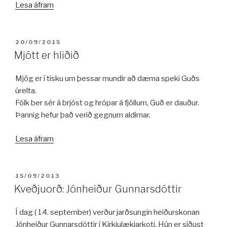
„Á
Lesa áfram
Menningarnótt“
BIRT:
20/09/2015
Mjótt er hliðið
Mjög er í tísku um þessar mundir að dæma speki Guðs
úrelta.
Fólk ber sér á brjóst og hrópar á fjöllum, Guð er dauður.
Þannig hefur það verið gegnum aldirnar.
„Mjótt
Lesa áfram
er
hliðið“
BIRT:
15/09/2013
Kveðjuorð: Jónheiður Gunnarsdóttir
Í dag ( 14. september) verður jarðsungin heiðurskonan
Jónheiður Gunnarsdóttir í Kirkjulækjarkoti. Hún er síðust