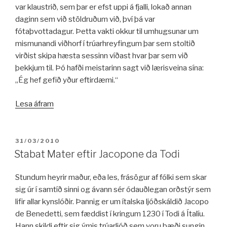
borgara.“
var klaustrið, sem þar er efst uppi á fjalli, lokað annan
daginn sem við stöldruðum við, því þá var
fótaþvottadagur. Þetta vakti okkur til umhugsunar um
mismunandi viðhorf í trúarhreyfingum þar sem stoltið
virðist skipa hæsta sessinn víðast hvar þar sem við
þekkjum til. Þó hafði meistarinn sagt við lærisveina sína:
„Ég hef gefið yður eftirdæmi.“
„Ég
Lesa áfram
hef
gefið
yður
BIRT:
31/03/2010
eftirdæmi“
Stabat Mater eftir Jacopone da Todi
Stundum heyrir maður, eða les, frásögur af fólki sem skar
sig úr í samtíð sinni og ávann sér ódauðlegan orðstýr sem
lifir allar kynslóðir. Þannig er um ítalska ljóðskáldið Jacopo
de Benedetti, sem fæddist í kringum 1230 í Todi á Ítalíu.
Hann skildi eftir sig ýmis trúarljóð sem voru bæði sungin