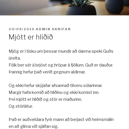
Fara
í
efni
BIRT:
20/09/2015
ADMIN
SKRIFAR
Mjótt er hliðið
Mjög er í tísku um þessar mundir að dæma speki Guðs
úrelta.
Fólk ber sér á brjóst og hrópar á fjöllum, Guð er dauður.
Þannig hefur það verið gegnum aldirnar.
Og ekki hefur skýjafar afsannað tilveru sólarinnar.
Margir hafa komið að hliðinu og ekki komist inn.
Því mjótt er hliðið og stór er maðurinn.
Og stórlátur.
Það er auðveldara fyrir mann að berjast við heimsmálin
en að glíma við sjálfan sig.