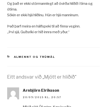
Og það er ekki stórmannlegt að óvirða hliðið í tíma og
ótíma.
Sökin er ekki hjá hliðinu. Hún er hjá manninum.
Það þarf meira en hálfspeki til að finna veginn.
,,Því sjá, Guðsríki er hið innra með yður.“
VÖRUFLOKKAR
ALMENNT
OG
TRÚMÁL
Eitt andsvar við „Mjótt er hliðið“
Arnbjörn Eiríksson
20/09/2015 KL. 20:57
Mikið rétt Óli minn. Kær kveðja.