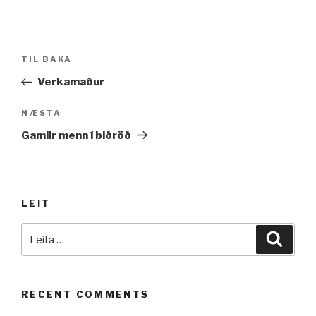
Leiðarkerfi
Fyrri
TIL BAKA
færslu
færsla
Verkamaður
Næsta
NÆSTA
færsla
Gamlir menn í biðröð
LEIT
Leita
Leita
að:
RECENT COMMENTS