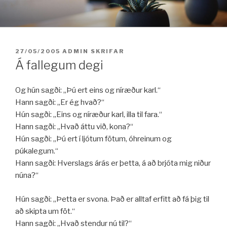
Fara
í
efni
BIRT:
27/05/2005
ADMIN
SKRIFAR
Á fallegum degi
Og hún sagði: „Þú ert eins og níræður karl.“
Hann sagði: „Er ég hvað?“
Hún sagði: „Eins og níræður karl, illa til fara.“
Hann sagði: „Hvað áttu við, kona?“
Hún sagði: „Þú ert í ljótum fötum, óhreinum og
púkalegum.“
Hann sagði: Hverslags árás er þetta, á að brjóta mig niður
núna?“
Hún sagði: „Þetta er svona. Það er alltaf erfitt að fá þig til
að skipta um föt.“
Hann sagði: ,,Hvað stendur nú til?“