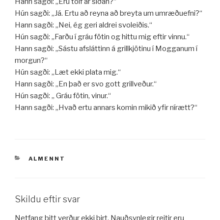
Hann sagði: „Eru tólf ár síðan?“
Hún sagði: „Já. Ertu að reyna að breyta um umræðuefni?“
Hann sagði: „Nei, ég geri aldrei svoleiðis.“
Hún sagði: „Farðu í gráu fötin og hittu mig eftir vinnu.“
Hann sagði: „Sástu afsláttinn á grillkjötinu í Mogganum í
morgun?“
Hún sagði: „Læt ekki plata mig.“
Hann sagði: „En það er svo gott grillveður.“
Hún sagði: „ Gráu fötin, vinur.“
Hann sagði: „Hvað ertu annars komin mikið yfir nírætt?“
VÖRUFLOKKAR
ALMENNT
Skildu eftir svar
Netfang þitt verður ekki birt.
Nauðsynlegir reitir eru