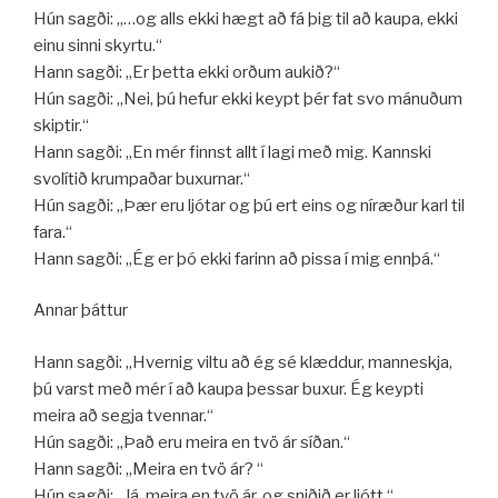
Hún sagði: ,,…og alls ekki hægt að fá þig til að kaupa, ekki
einu sinni skyrtu.“
Hann sagði: „Er þetta ekki orðum aukið?“
Hún sagði: „Nei, þú hefur ekki keypt þér fat svo mánuðum
skiptir.“
Hann sagði: „En mér finnst allt í lagi með mig. Kannski
svolítið krumpaðar buxurnar.“
Hún sagði: „Þær eru ljótar og þú ert eins og níræður karl til
fara.“
Hann sagði: „Ég er þó ekki farinn að pissa í mig ennþá.“
Annar þáttur
Hann sagði: „Hvernig viltu að ég sé klæddur, manneskja,
þú varst með mér í að kaupa þessar buxur. Ég keypti
meira að segja tvennar.“
Hún sagði: „Það eru meira en tvö ár síðan.“
Hann sagði: „Meira en tvö ár? “
Hún sagði: „Já, meira en tvö ár, og sniðið er ljótt.“