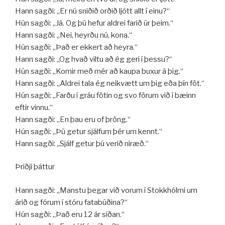
Hann sagði: „Er nú sniðið orðið ljótt allt í einu?“
Hún sagði: „Já. Og þú hefur aldrei farið úr þeim.“
Hann sagði: „Nei, heyrðu nú, kona.“
Hún sagði: ,,Það er ekkert að heyra.“
Hann sagði: ,,Og hvað viltu að ég geri í þessu?“
Hún sagði: „Komir með mér að kaupa buxur á þig.“
Hann sagði: „Aldrei tala ég neikvætt um þig eða þín föt.“
Hún sagði: „Farðu í gráu fötin og svo förum við í bæinn
eftir vinnu.“
Hann sagði: „En þau eru of þröng.“
Hún sagði: „Þú getur sjálfum þér um kennt.“
Hann sagði: „Sjálf getur þú verið níræð.“
Þriðji þáttur
Hann sagði: „Manstu þegar við vorum í Stokkhólmi um
árið og fórum í stóru fatabúðina?“
Hún sagði: „Það eru 12 ár síðan.“