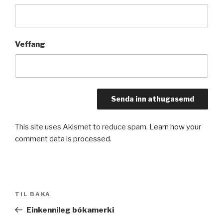
Veffang
This site uses Akismet to reduce spam.
Learn how your
comment data is processed.
Leiðarkerfi
Fyrri
TIL BAKA
færslu
færsla
Einkennileg bókamerki