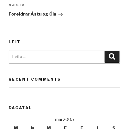
Næsta
NÆSTA
færsla
Foreldrar Ástu og Óla
LEIT
Leita
Leita
að:
RECENT COMMENTS
DAGATAL
maí 2005
M
Þ
M
F
F
L
S