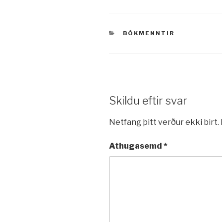
VÖRUFLOKKAR
BÓKMENNTIR
Skildu eftir svar
Netfang þitt verður ekki birt.
Athugasemd
*