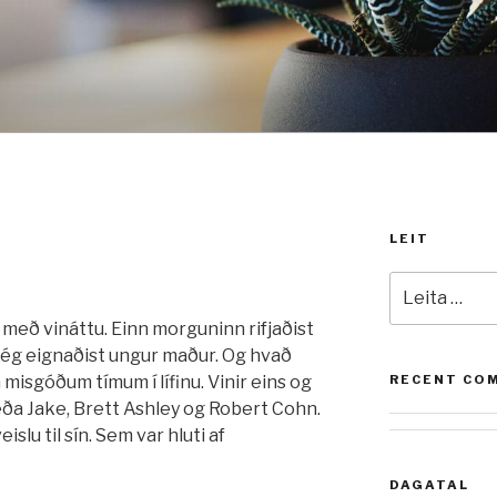
LEIT
Leita
að:
 með vináttu. Einn morguninn rifjaðist
i ég eignaðist ungur maður. Og hvað
á misgóðum tímum í lífinu. Vinir eins og
RECENT CO
 eða Jake, Brett Ashley og Robert Cohn.
islu til sín. Sem var hluti af
DAGATAL