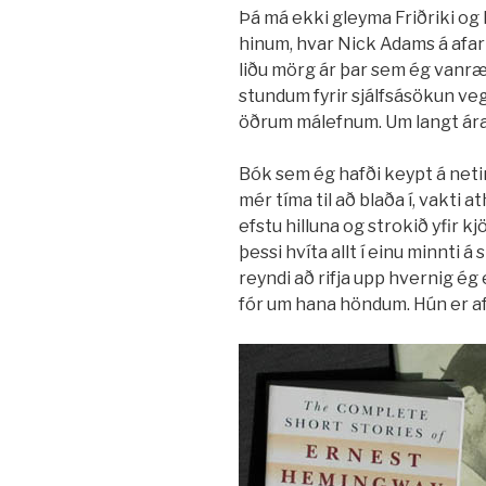
Þá má ekki gleyma Friðriki o
hinum, hvar Nick Adams á afar 
liðu mörg ár þar sem ég vanræ
stundum fyrir sjálfsásökun veg
öðrum málefnum. Um langt árab
Bók sem ég hafði keypt á netin
mér tíma til að blaða í, vakti 
efstu hilluna og strokið yfir 
þessi hvíta allt í einu minnti á
reyndi að rifja upp hvernig ég
fór um hana höndum. Hún er af