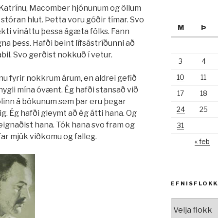
g Katrínu, Macomber hjónunum og öllum
stóran hlut. Þetta voru góðir tímar. Svo
M
Þ
kti vináttu þessa ágæta fólks. Fann
na þess. Hafði beint lífsástríðunni að
il. Svo gerðist nokkuð í vetur.
3
4
10
11
u fyrir nokkrum árum, en aldrei gefið
athygli mína óvænt. Ég hafði stansað við
17
18
kjölinn á bókunum sem þar eru þegar
24
25
 sig. Ég hafði gleymt að ég átti hana. Og
 eignaðist hana. Tók hana svo fram og
31
ar mjúk viðkomu og falleg.
« feb
EFNISFLOK
Efnisflokkar