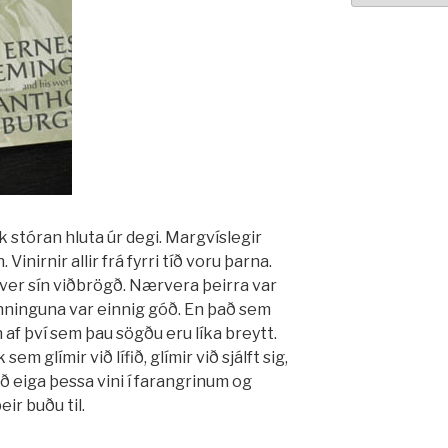
 stóran hluta úr degi. Margvíslegir
Vinirnir allir frá fyrri tíð voru þarna.
ver sín viðbrögð. Nærvera þeirra var
inninguna var einnig góð. En það sem
 af því sem þau sögðu eru líka breytt.
em glímir við lífið, glímir við sjálft sig,
að eiga þessa vini í farangrinum og
ir buðu til.