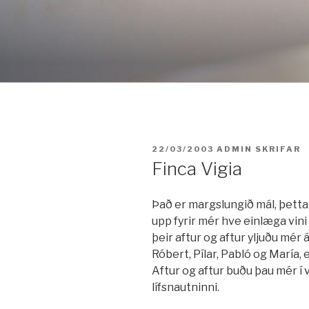
Fara
í
efni
BIRT:
22/03/2003
ADMIN
SKRIFAR
Finca Vigia
Það er margslungið mál, þetta
upp fyrir mér hve einlæga vin
þeir aftur og aftur yljuðu mér 
Róbert, Pílar, Pabló og María,
Aftur og aftur buðu þau mér í ve
lífsnautninni.