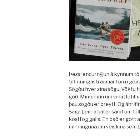
Þessi endurnýjun á kynnum tók
tilfinningastraumar fóru í gegn. 
Sögðu hver sína sögu. Vöktu h
góð. Minningin um vináttutilf
þau sögðu er breytt. Og áhrifin
Saga þeirra fjallar samt um fólk s
kosti og galla. En það er gott 
minninguna um veisluna sem þe