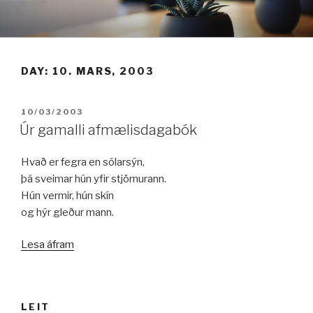
Fara
í
efni
DAY:
10. MARS, 2003
BIRT:
10/03/2003
Úr gamalli afmælisdagabók
Hvað er fegra en sólarsýn,
þá sveimar hún yfir stjörnurann.
Hún vermir, hún skín
og hýr gleður mann.
„Úr
Lesa áfram
gamalli
afmælisdagabók“
LEIT