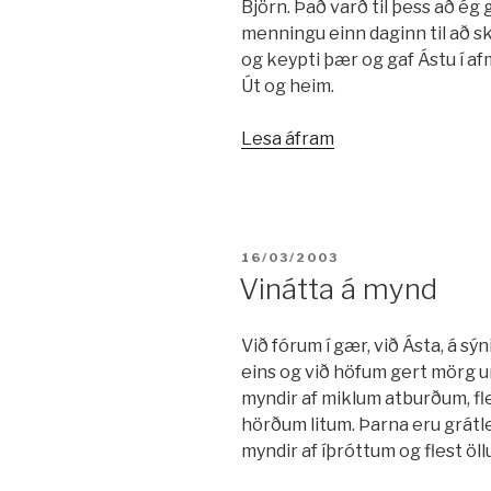
Björn. Það varð til þess að ég 
menningu einn daginn til að s
og keypti þær og gaf Ástu í af
Út og heim.
„Rándýrir
Lesa áfram
hanskar“
BIRT:
16/03/2003
Vinátta á mynd
Við fórum í gær, við Ásta, á s
eins og við höfum gert mörg un
myndir af miklum atburðum, fl
hörðum litum. Þarna eru grátle
myndir af íþróttum og flest öllu 