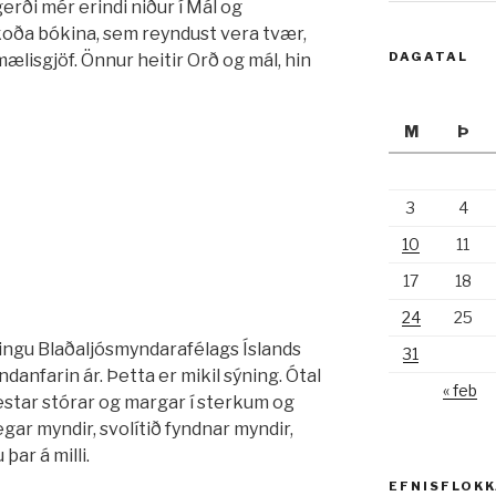
gerði mér erindi niður í Mál og
koða bókina, sem reyndust vera tvær,
DAGATAL
mælisgjöf. Önnur heitir Orð og mál, hin
M
Þ
3
4
10
11
17
18
24
25
ýningu Blaðaljósmyndarafélags Íslands
31
danfarin ár. Þetta er mikil sýning. Ótal
« feb
estar stórar og margar í sterkum og
gar myndir, svolítið fyndnar myndir,
þar á milli.
EFNISFLOK