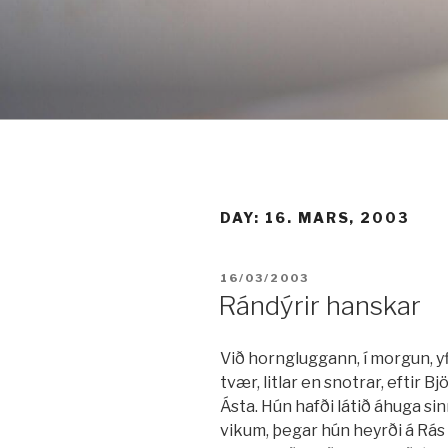
Fara
í
efni
DAY:
16. MARS, 2003
BIRT:
16/03/2003
Rándýrir hanskar
Við horngluggann, í morgun, yf
tvær, litlar en snotrar, eftir 
Ásta. Hún hafði látið áhuga sinn
vikum, þegar hún heyrði á Rás e