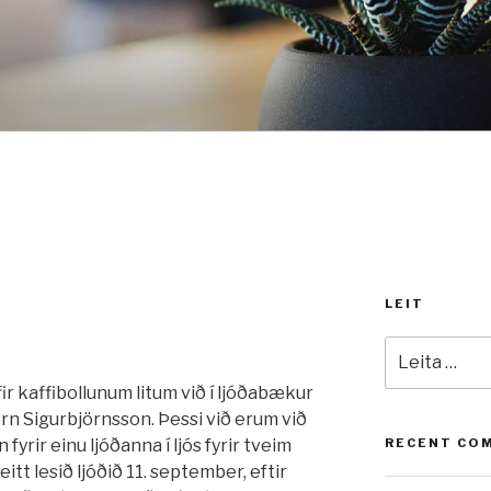
LEIT
Leita
að:
ir kaffibollunum litum við í ljóðabækur
Björn Sigurbjörnsson. Þessi við erum við
 fyrir einu ljóðanna í ljós fyrir tveim
RECENT CO
itt lesið ljóðið 11. september, eftir