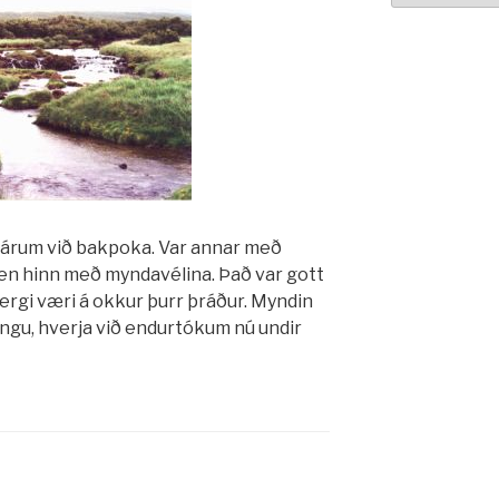
 bárum við bakpoka. Var annar með
, en hinn með myndavélina. Það var gott
ergi væri á okkur þurr þráður. Myndin
göngu, hverja við endurtókum nú undir