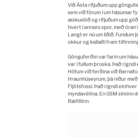
Við Ásta rifjuðum upp göngufe
sem við fórum í um hásumar fy
æskuslóð og rifjuðum upp gó
hvert í annars spor, með öran h
Langt er nú um liðið. Fundum þ
okkur og kallaði fram tilfinnin
Gönguferðin var farin um hásum
var í fullum þroska. Það rigndi
Hófum við ferðina við Barnafo
Hraunhúseyrum, þá niður með Lit
Fljótsfossi. Það rigndi einhver
myndavélina. En GSM síminn dó
Ræfillinn.