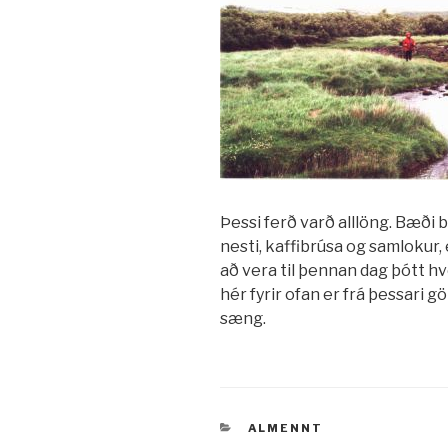
Þessi ferð varð alllöng. Bæði
nesti, kaffibrúsa og samlokur
að vera til þennan dag þótt hv
hér fyrir ofan er frá þessari 
sæng.
VÖRUFLOKKAR
ALMENNT