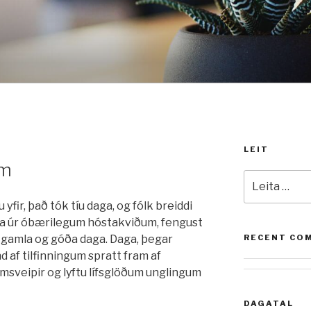
LEIT
um
Leita
að:
fir, það tók tíu daga, og fólk breiddi
aga úr óbærilegum hóstakviðum, fengust
pp gamla og góða daga. Daga, þegar
RECENT CO
 af tilfinningum spratt fram af
rmsveipir og lyftu lífsglöðum unglingum
DAGATAL