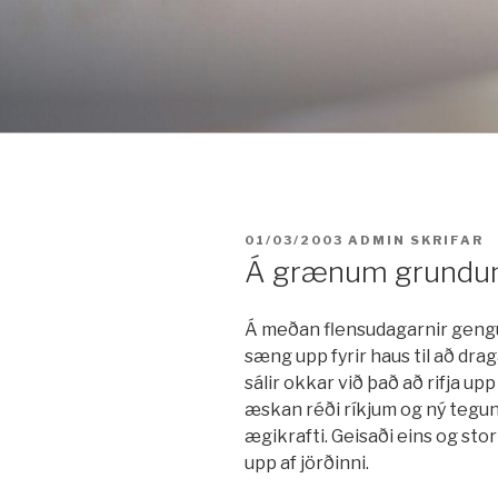
Fara
í
efni
BIRT:
01/03/2003
ADMIN
SKRIFAR
Á grænum grund
Á meðan flensudagarnir gengu y
sæng upp fyrir haus til að dr
sálir okkar við það að rifja u
æskan réði ríkjum og ný tegund
ægikrafti. Geisaði eins og sto
upp af jörðinni.