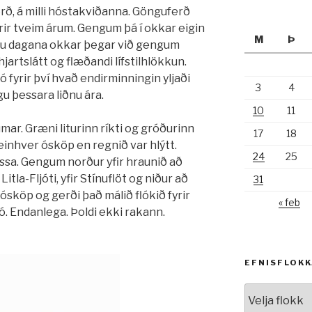
rð, á milli hóstakviðanna. Gönguferð
rir tveim árum. Gengum þá í okkar eigin
M
Þ
ðu dagana okkar þegar við gengum
jartslátt og flæðandi lífstilhlökkun.
ó fyrir því hvað endirminningin yljaði
3
4
gu þessara liðnu ára.
10
11
ar. Græni liturinn ríkti og gróðurinn
17
18
 einhver ósköp en regnið var hlýtt.
24
25
ssa. Gengum norður yfir hraunið að
la-Fljóti, yfir Stínuflöt og niður að
31
 ósköp og gerði það málið flókið fyrir
« feb
. Endanlega. Þoldi ekki rakann.
EFNISFLOK
Efnisflokkar