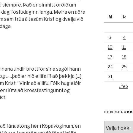
ra siempre. Það er einmitt orðið um
 í dag, föstudaginn langa. Meira en aðra
M
Þ
m sem trúa á Jesúm Krist og dvelja við
daga.
3
4
10
11
17
18
24
25
inana undir brottför sína sagði hann
og „ …það er hið eilífa líf að þekkja […]
31
Krist.“ Vinir að eilífu. Fólk hugleiðir
« feb
em lúta að krossfestingunni og
st.
EFNISFLOK
Efnisflokkar
að fánastöng hér í Kópavoginum, en