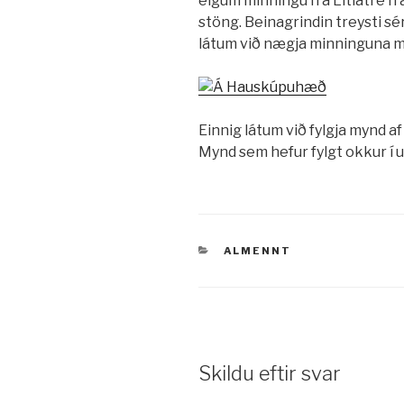
eigum minningu frá Litlatré frá
stöng. Beinagrindin treysti s
látum við nægja minninguna m
Einnig látum við fylgja mynd
Mynd sem hefur fylgt okkur í um
VÖRUFLOKKAR
ALMENNT
Skildu eftir svar