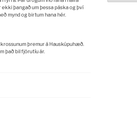
 í fyrra. Þar drógum við fána í hálfa
ér ekki þangað um þessa páska og því
eð mynd og birtum hana hér.
 af krossunum þremur á Hauskúpuhæð.
 það bil fjörutíu ár.