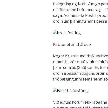
fallegt lag og texti. Amigo pa
eilífðina sem hefur meira gildi
daga. Að minnsta kosti hjá þei
orðin um þjáningu hans þessa 
Kristur eftir El Greco
Þegar Kristur undirbjó lærisve
einmitt: „Þér eruð vinir mínir,“ 
þann sem þú (Guð) sendir, Jesúm 
orðin á þessum dögum, orðin s
friðþægingunni sem í henni fól
Við eigum höfum ekki aðgang 