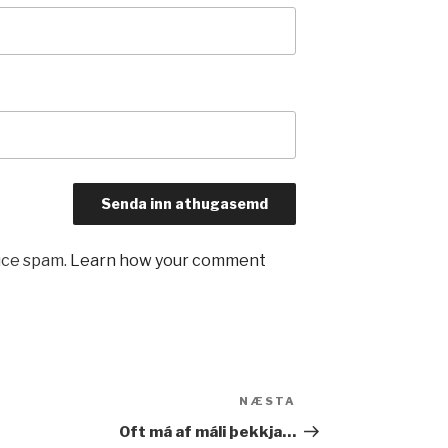
uce spam.
Learn how your comment
NÆSTA
Næsta
færsla
Oft má af máli þekkja…