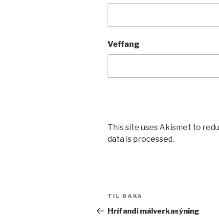
Veffang
This site uses Akismet to red
data is processed.
Leiðarkerfi
Fyrri
TIL BAKA
færslu
færsla
Hrífandi málverkasýning