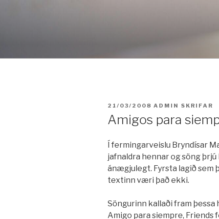
Fara
í
efni
BIRT:
21/03/2008
ADMIN
SKRIFAR
Amigos para siempre
Í fermingarveislu Bryndísar Ma
jafnaldra hennar og söng þrjú l
ánægjulegt. Fyrsta lagið sem 
textinn væri það ekki.
Söngurinn kallaði fram þessa 
Amigo para siempre, Friends fo