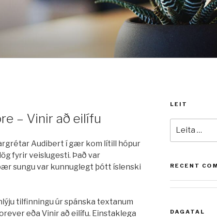
LEIT
 – Vinir að eilífu
Leita
að:
rgrétar Audibert í gær kom lítill hópur
ög fyrir veislugesti. Það var
þær sungu var kunnuglegt þótt íslenski
RECENT CO
hlýju tilfinningu úr spánska textanum
DAGATAL
rever eða Vinir að eilífu. Einstaklega