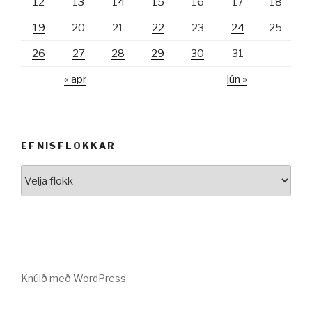
12
13
14
15
16
17
18
19
20
21
22
23
24
25
26
27
28
29
30
31
« apr
jún »
EFNISFLOKKAR
Efnisflokkar
Knúið með WordPress