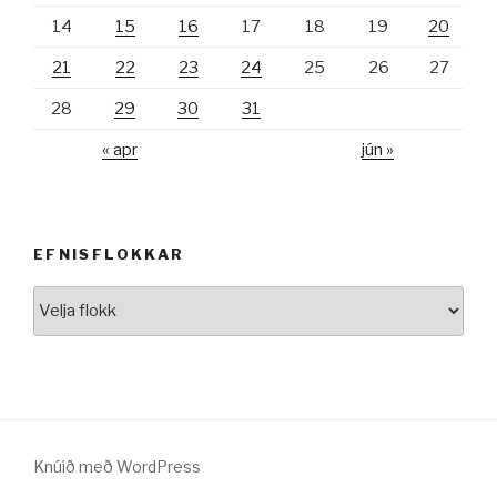
14
15
16
17
18
19
20
21
22
23
24
25
26
27
28
29
30
31
« apr
jún »
EFNISFLOKKAR
Efnisflokkar
Knúið með WordPress