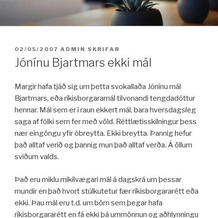
Fara
í
efni
BIRT:
02/05/2007
ADMIN
SKRIFAR
Jónínu Bjartmars ekki mál
Margir hafa tjáð sig um þetta svokallaða Jónínu mál
Bjartmars, eða ríkisborgaramál tilvonandi tengdadóttur
hennar. Mál sem er í raun ekkert mál, bara hversdagsleg
saga af fólki sem fer með völd. Réttlætisskilningur þess
nær eingöngu yfir óbreytta. Ekki breytta. Þannig hefur
það alltaf verið og þannig mun það alltaf verða. Á öllum
sviðum valds.
Það eru miklu mikilvægari mál á dagskrá um þessar
mundir en það hvort stúlkutetur fær ríkisborgararétt eða
ekki. Þau mál eru t.d. um börn sem þegar hafa
ríkisborgararétt en fá ekki þá ummönnun og aðhlynningu