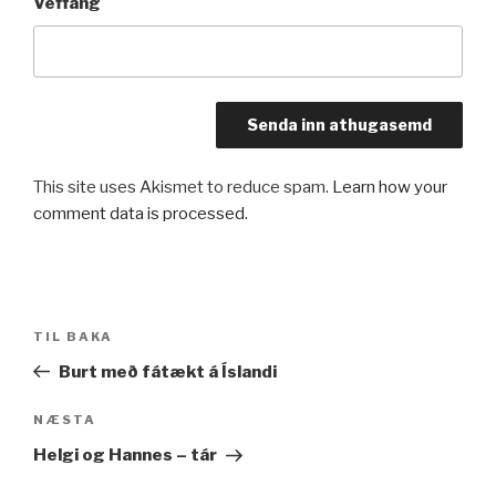
Veffang
This site uses Akismet to reduce spam.
Learn how your
comment data is processed.
Leiðarkerfi
Fyrri
TIL BAKA
færslu
færsla
Burt með fátækt á Íslandi
Næsta
NÆSTA
færsla
Helgi og Hannes – tár