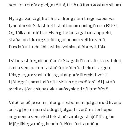
sem þau þurfa og eiga rétt á, til að ná fram kostum sínum.
Nýlega var sagt frá 15 ára dreng sem fangelsaður var
fyrir ofbeldi. Síðast fréttist af honum innlögðum á BUGL.
Og fólk andar léttar. Hvergi hefur saga hans, uppeldi,
staða foreldra og stuðningur honum veittur verið
tíundaður. Enda fjölskyldan vafalaust óbreytt fólk.
Þá berast fregnir norðan úr Skagafirði um að stærsti hluti
barna sem þar eru vistuð á meðferðarheimili, vegna
félagslegrar vanhæfni og utangarðslífernis, hverfi
fljótlega í sama farið eftir vistun og meðferð. Af því að
sveitastjórnir sinna ekki nauðsynlegri eftirmeðferð.
Vitað er að þessum utangarðsbörnum fjölgar með hverju
ári. Og þeim mun stöðugt fjölga. Til verður stór hópur
ungmenna sem ekki tekst að samlagast þjóðfélaginu.
Mjög líklega mörg hundruð. Börn án framtíðar.