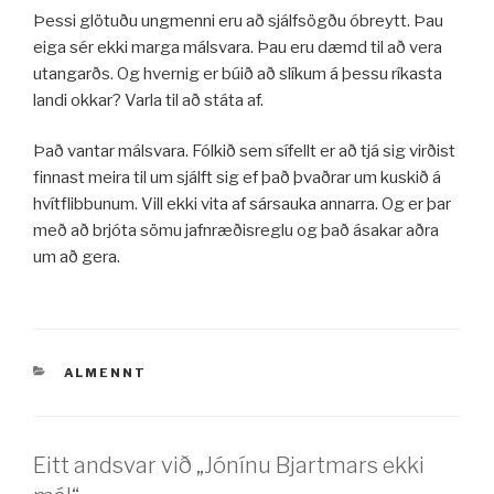
Þessi glötuðu ungmenni eru að sjálfsögðu óbreytt. Þau
eiga sér ekki marga málsvara. Þau eru dæmd til að vera
utangarðs. Og hvernig er búið að slíkum á þessu ríkasta
landi okkar? Varla til að státa af.
Það vantar málsvara. Fólkið sem sífellt er að tjá sig virðist
finnast meira til um sjálft sig ef það þvaðrar um kuskið á
hvítflibbunum. Vill ekki vita af sársauka annarra. Og er þar
með að brjóta sömu jafnræðisreglu og það ásakar aðra
um að gera.
VÖRUFLOKKAR
ALMENNT
Eitt andsvar við „Jónínu Bjartmars ekki