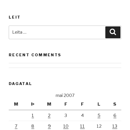
LEIT
Leita
Leita
að:
RECENT COMMENTS
DAGATAL
maí 2007
M
Þ
M
F
F
L
S
1
2
3
4
5
6
7
8
9
10
11
12
13