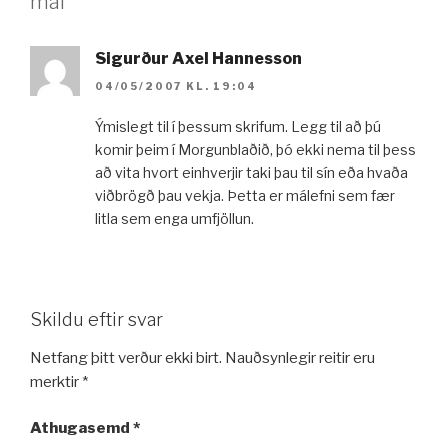
mál“
Sigurður Axel Hannesson
04/05/2007 KL. 19:04
Ýmislegt til í þessum skrifum. Legg til að þú
komir þeim í Morgunblaðið, þó ekki nema til þess
að vita hvort einhverjir taki þau til sín eða hvaða
viðbrögð þau vekja. Þetta er málefni sem fær
litla sem enga umfjöllun.
Skildu eftir svar
Netfang þitt verður ekki birt.
Nauðsynlegir reitir eru
merktir
*
Athugasemd
*