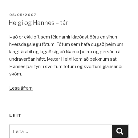
BIRT:
05/05/2007
Helgi og Hannes – tár
Það er ekki oft sem félagarnir klæðast öðru en sínum
hversdagslegu fötum. Fötum sem hafa dugað þeim um
langt árabil og lagað sig að líkama þeirra og persónu á
undraverðan hátt. Þegar Helgi kom að bekknum sat
Hannes þar fyrir í svörtum fötum og svörtum glansandi
skóm.
„Helgi
Lesa áfram
og
Hannes
–
LEIT
tár“
Leita
Leita
að: