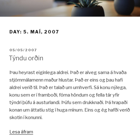
Fara
í
efni
DAY:
5. MAÍ, 2007
BIRT:
05/05/2007
Týndu orðin
Þau heyrast eiginlega aldrei. Það er alveg sama á hvaða
stjórnmálamenn maður hlustar. Það er eins og þau hafi
aldrei verið til. Það er talað um umhverfi. Sá konu nýlega,
konu sem er í framboði, fórna höndum og fella tár yfir
týndri þúfu á austurlandi. Þúfu sem drukknaði. Þá hrapaði
konan um áttatíu stig í huga mínum. Eins og ég hafði verið
skotin í konunni.
„Týndu
Lesa áfram
orðin“