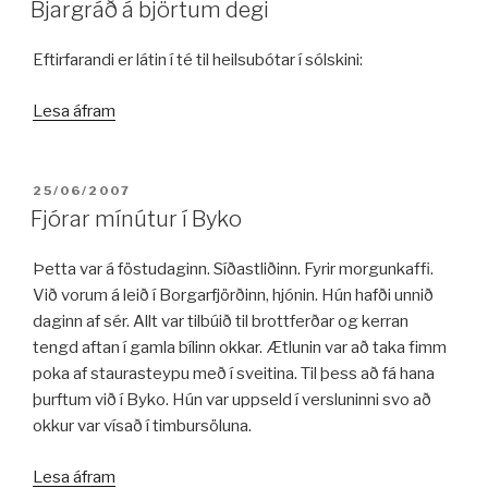
Bjargráð á björtum degi
Eftirfarandi er látin í té til heilsubótar í sólskini:
„Bjargráð
Lesa áfram
á
björtum
degi“
BIRT:
25/06/2007
Fjórar mínútur í Byko
Þetta var á föstudaginn. Síðastliðinn. Fyrir morgunkaffi.
Við vorum á leið í Borgarfjörðinn, hjónin. Hún hafði unnið
daginn af sér. Allt var tilbúið til brottferðar og kerran
tengd aftan í gamla bílinn okkar. Ætlunin var að taka fimm
poka af staurasteypu með í sveitina. Til þess að fá hana
þurftum við í Byko. Hún var uppseld í versluninni svo að
okkur var vísað í timbursöluna.
„Fjórar
Lesa áfram