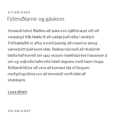
fimmtíu“
BIRT:
27/06/2007
Fjölmiðlarnir og gáskinn
Vonandi tekst Blaðinu að auka svo sjálfstraust sitt að
venjulegt fólk hlakki til að sækja það niður í anddyri.
Fréttablaðið er aftur á móti þannig að manni er alveg
sama þótt það komi ekki. Reikna má með að ritstjórnir
blaða hafi komið sér upp vissum markhópi inni í hausnum á
sér og velji eða hafni efni í blað dagsins með hann í huga.
Áríðandi hlýtur að vera að komast hjá of löngum
meðgöngutíma svo að innvolsið verði ekki að
steinbarni.
„Fjölmiðlarnir
Lesa áfram
og
gáskinn“
BIRT:
26/06/2007