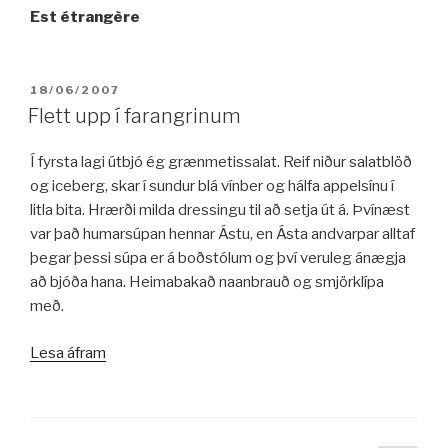
Est étrangère
BIRT:
18/06/2007
Flett upp í farangrinum
Í fyrsta lagi útbjó ég grænmetissalat. Reif niður salatblöð
og iceberg, skar í sundur blá vínber og hálfa appelsínu í
litla bita. Hrærði milda dressingu til að setja út á. Þvínæst
var það humarsúpan hennar Ástu, en Ásta andvarpar alltaf
þegar þessi súpa er á boðstólum og því veruleg ánægja
að bjóða hana. Heimabakað naanbrauð og smjörklípa
með.
„Flett
Lesa áfram
upp
í
farangrinum“