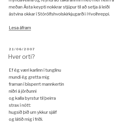
myndavélina og reyndi að taka áhrifin með mér heim á
meðan Ásta keypti nokkrar stjúpur til að setja á leiði
ástvina okkar í Stórólfshvolskirkjugarði i Hvolhreppi.
„Heillandi
Lesa áfram
blómaheimur“
BIRT:
21/06/2007
Hver orti?
Ef ég væri karlinn í tunglinu
mundi ég gretta mig
framan í bísperrt mannkertin
niðri á jörðunni
og kalla byrstur til þeirra
strax í nótt:
hugsið þið um ykkur sjálf
og látið mig í friði.