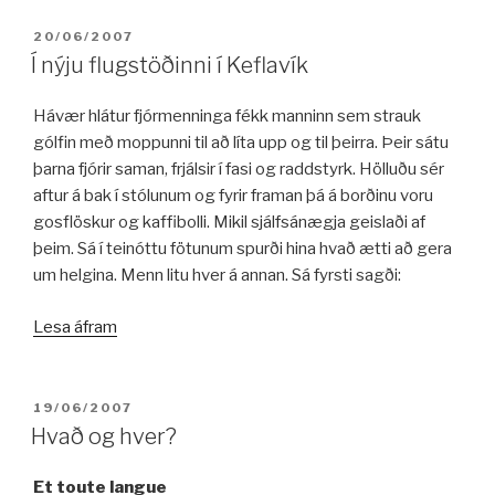
BIRT:
20/06/2007
Í nýju flugstöðinni í Keflavík
Hávær hlátur fjórmenninga fékk manninn sem strauk
gólfin með moppunni til að líta upp og til þeirra. Þeir sátu
þarna fjórir saman, frjálsir í fasi og raddstyrk. Hölluðu sér
aftur á bak í stólunum og fyrir framan þá á borðinu voru
gosflöskur og kaffibolli. Mikil sjálfsánægja geislaði af
þeim. Sá í teinóttu fötunum spurði hina hvað ætti að gera
um helgina. Menn litu hver á annan. Sá fyrsti sagði:
„Í
Lesa áfram
nýju
flugstöðinni
í
BIRT:
19/06/2007
Keflavík“
Hvað og hver?
Et toute langue