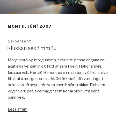
Fara
í
efni
MONTH:
JÚNÍ 2007
BIRT:
28/06/2007
Klukkan sex fimmtíu
Morgunorð og morgunbæn, á rás eitt, þessa dagana eru
ákaflega vel samin og flutt af séra Hreini Hákonarsyni,
fangapresti. Hér við Horngluggann hlustum við hjónin svo
til alltaf á morgunbænina kl. 06:50 með eftirvæntingu, í
þeirri von að heyra tón sem snertir hjörtu okkar. Einhvern
veginn eru það ekki margir sem koma orðinu frá sér á
þann veg.
„Klukkan
Lesa áfram
sex