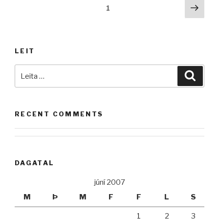
Posts
Næs
Síða
1
síða
pagination
LEIT
Leita
Leita
að:
RECENT COMMENTS
DAGATAL
júní 2007
M
Þ
M
F
F
L
S
1
2
3