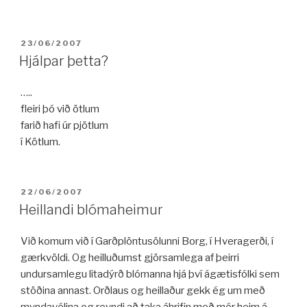
mínútur
í
Byko“
BIRT:
23/06/2007
Hjálpar þetta?
…..
fleiri þó við ötlum
farið hafi úr pjötlum
í Kötlum.
BIRT:
22/06/2007
Heillandi blómaheimur
Við komum við í Garðplöntusölunni Borg, í Hveragerði, í
gærkvöldi. Og heilluðumst gjörsamlega af þeirri
undursamlegu litadýrð blómanna hjá því ágætisfólki sem
stöðina annast. Orðlaus og heillaður gekk ég um með