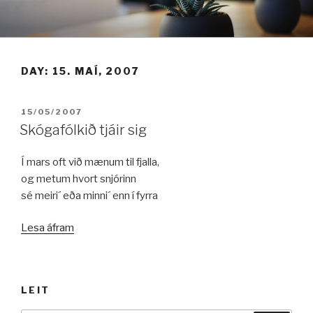
Fara
í
efni
DAY:
15. MAÍ, 2007
BIRT:
15/05/2007
Skógafólkið tjáir sig
Í mars oft við mænum til fjalla,
og metum hvort snjórinn
sé meiri´ eða minni´ enn í fyrra
„Skógafólkið
Lesa áfram
tjáir
sig“
LEIT