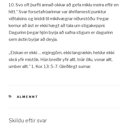
10. Svo oft þurfti annað okkar að gefa miklu meira eftir en
hitt.” Svar forsetafrúarinnar var áhrifamesti punktur
viðtalsins og leiddi til mikilvægrar niðurstöðu: Þegar
kemur að ást er ekki hægt að tala um stigakeppni.
Dagurinn þegar hjón byrja að safna stigum er dagurinn
sem ástin byrjar að deyja.
„Elskan er ekki … eigingjörn, ekki langrækin, heldur ekki
skrá yfir mistök. Hún breiðir yfir allt, trúir öllu, vonar allt,
umber allt.” 1. Kor. 13: 5-7. Gleðilegt sumar.
VÖRUFLOKKAR
ALMENNT
Skildu eftir svar