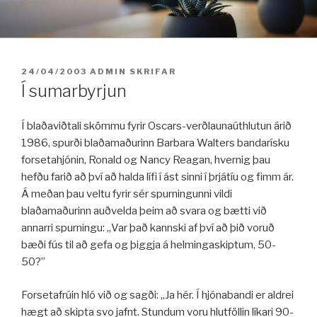
Fara
í
efni
BIRT:
24/04/2003
ADMIN
SKRIFAR
Í sumarbyrjun
Í blaðaviðtali skömmu fyrir Oscars-verðlaunaúthlutun árið
1986, spurði blaðamaðurinn Barbara Walters bandarísku
forsetahjónin, Ronald og Nancy Reagan, hvernig þau
hefðu farið að því að halda lífi í ást sinni í þrjátíu og fimm ár.
Á meðan þau veltu fyrir sér spurningunni vildi
blaðamaðurinn auðvelda þeim að svara og bætti við
annarri spurningu: „Var það kannski af því að þið voruð
bæði fús til að gefa og þiggja á helmingaskiptum, 50-
50?”
Forsetafrúin hló við og sagði: „Ja hér. Í hjónabandi er aldrei
hægt að skipta svo jafnt. Stundum voru hlutföllin líkari 90-