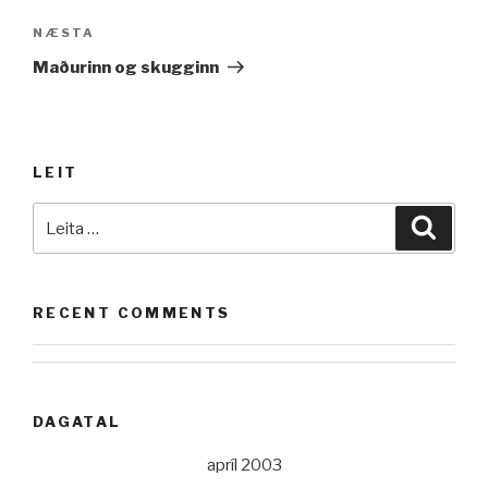
Næsta
NÆSTA
færsla
Maðurinn og skugginn
LEIT
Leita
Leita
að:
RECENT COMMENTS
DAGATAL
apríl 2003