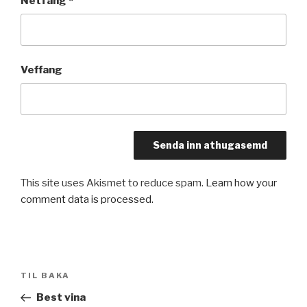
Netfang
*
Veffang
This site uses Akismet to reduce spam.
Learn how your
comment data is processed.
Leiðarkerfi
Fyrri
TIL BAKA
færslu
færsla
Best vina