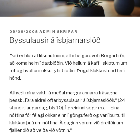
Fara
í
efni
BIRT:
09/06/2008
ADMIN
SKRIFAR
Byssulausir á ísbjarnarslóð
Það er hluti af lífsnautninni, eftir helgardvöl í Borgarfirði,
að koma heim í dagblöðin. Við hellum á kaffi, skiptum um
föt og hvolfum okkur yfir blöðin. Þögul klukkustund fer í
hönd.
Athygli mína vakti, á meðal margra annarra frásagna,
þessi: „Fara aldrei oftar byssulausir á ísbjarnaslóðir.“ (24
stundir, laugardag, bls.10). Í greininni segir m.a.: „Eina
nóttina fór félagi okkar einn í gönguferð og var í burtu til
klukkan þrjú um nóttina. Á daginn vorum við dreifðir um
fjalllendið að veiða við vötnin.“