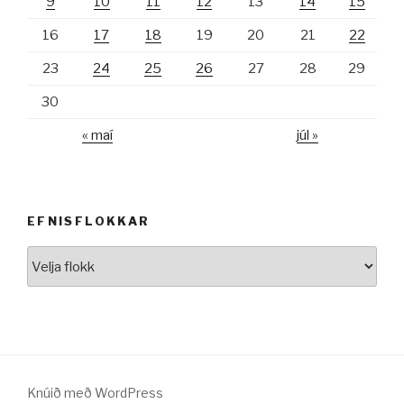
9
10
11
12
13
14
15
16
17
18
19
20
21
22
23
24
25
26
27
28
29
30
« maí
júl »
EFNISFLOKKAR
Efnisflokkar
Knúið með WordPress