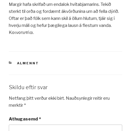
Margir hafa skrifað um endalok hvítabjarnarins. Tekið
sterkt til orða og fordæmt ákvörðunina um að fella dýrið.
Oftar er það fólk sem kann skil á öllum hlutum, tjáir sig í
hverju máli og hefur þægilega lausn á flestum vanda.
Kοινοτυπία.
VÖRUFLOKKAR
ALMENNT
Skildu eftir svar
Netfang þitt verður ekki birt.
Nauðsynlegir reitir eru
merktir
*
Athugasemd
*