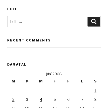
LEIT
Leita
Leita
að:
RECENT COMMENTS
DAGATAL
júní 2008
M
Þ
M
F
F
L
S
1
2
3
4
5
6
7
8