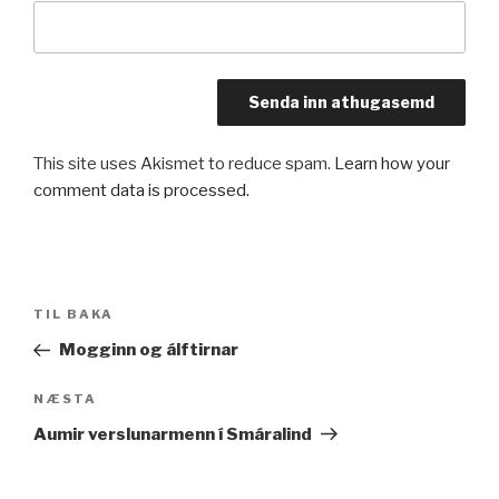
This site uses Akismet to reduce spam.
Learn how your
comment data is processed.
Leiðarkerfi
Fyrri
TIL BAKA
færslu
færsla
Mogginn og álftirnar
Næsta
NÆSTA
færsla
Aumir verslunarmenn í Smáralind