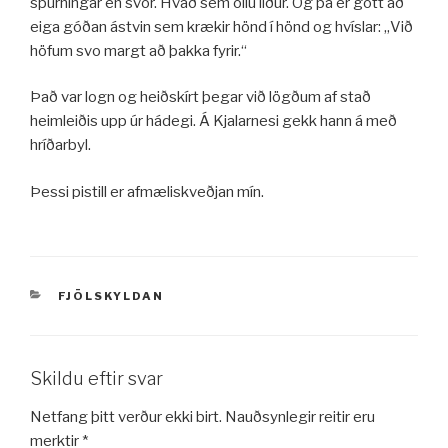
spurningar en svör. Hvað sem öllu líður. Og þá er gott að
eiga góðan ástvin sem krækir hönd í hönd og hvíslar: „Við
höfum svo margt að þakka fyrir.“
Það var logn og heiðskírt þegar við lögðum af stað
heimleiðis upp úr hádegi. Á Kjalarnesi gekk hann á með
hríðarbyl.
Þessi pistill er afmæliskveðjan mín.
VÖRUFLOKKAR
FJÖLSKYLDAN
Skildu eftir svar
Netfang þitt verður ekki birt.
Nauðsynlegir reitir eru
merktir
*