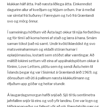
klukkan hálf átta. Það næsta liðlega átta. Einkenndist
dagurinn allur af kveðjum og hlýjum orðum. Þar á meðal
var símtal frá Suðurey í Færeyjum og tvö frá Grænlandi
svo og mörg önnur.
Í sameiningu höfðum við Ásta lagt okkur til nýja ferðatölvu
og fór tími í að koma henni af stað og læra á hana. Smám
saman tókst það nú samt. Undir kvöld íklæddist ég svo
matsveinahamnum og eldaði stóran humar í
eplarjómasósu, lostæti sem stóðst allar væntingar. Að
máltíð lokinni settum við eina af uppáhaldsplötum okkar á
fóninn, Love Letters, plötu sem ég sendi Ástu heim til
Íslands þegar ég var í Sisimiut á Grænlandi árið 1969, og
dönsuðum við úti á pallinum næsta klukkutímann og
rifjuðum upp góðar og heitar stundir.
Á laugardagsmorgun hafði snjóað. Sjö til tíu sentímetra
jafnfallinn snjór lá eins og voð yfir landinu. Enn var logn og
blíðskaparveður og fallegt yfir að sjá. Bændabýlin nær og