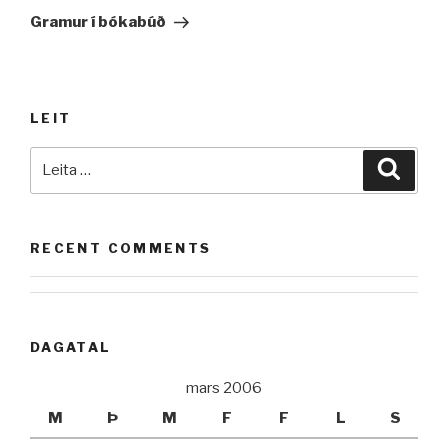
færsla
Gramur í bókabúð
LEIT
Leita
Leita
að:
RECENT COMMENTS
DAGATAL
mars 2006
M
Þ
M
F
F
L
S