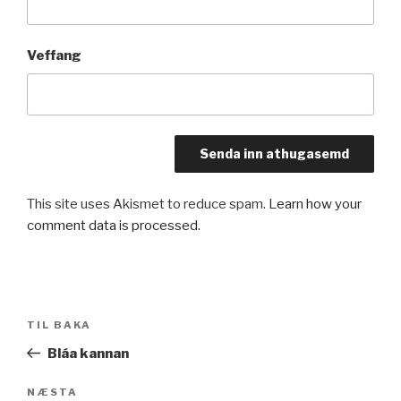
Veffang
This site uses Akismet to reduce spam.
Learn how your
comment data is processed.
Leiðarkerfi
Fyrri
TIL BAKA
færslu
færsla
Bláa kannan
Næsta
NÆSTA