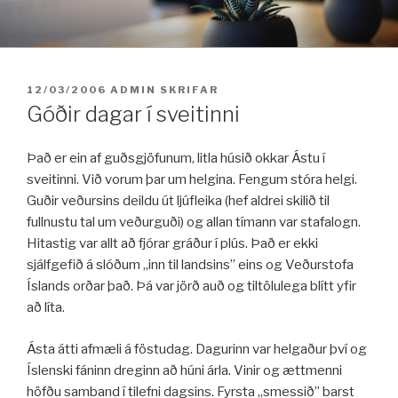
Fara
í
efni
BIRT:
12/03/2006
ADMIN
SKRIFAR
Góðir dagar í sveitinni
Það er ein af guðsgjöfunum, litla húsið okkar Ástu í
sveitinni. Við vorum þar um helgina. Fengum stóra helgi.
Guðir veðursins deildu út ljúfleika (hef aldrei skilið til
fullnustu tal um veðurguði) og allan tímann var stafalogn.
Hitastig var allt að fjórar gráður í plús. Það er ekki
sjálfgefið á slóðum ,,inn til landsins” eins og Veðurstofa
Íslands orðar það. Þá var jörð auð og tiltölulega blítt yfir
að líta.
Ásta átti afmæli á föstudag. Dagurinn var helgaður því og
Íslenski fáninn dreginn að húni árla. Vinir og ættmenni
höfðu samband í tilefni dagsins. Fyrsta ,,smessið” barst