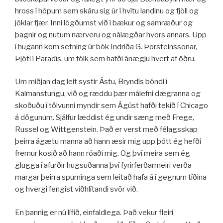
hross í hópum sem skáru sig úr í hvítu landinu og fjöll og
jöklar fjær. Inni lögðumst við í bækur og samræður og
þagnir og nutum nærveru og nálægðar hvors annars. Upp
í hugann kom setning úr bók Indriða G. Þorsteinssonar,
Þjófi í Paradís, um fólk sem hafði ánægju hvert af öðru.
Um miðjan dag leit systir Ástu, Bryndís bóndi í
Kalmanstungu, við og ræddu þær málefni dægranna og
skoðuðu í tölvunni myndir sem Ágúst hafði tekið í Chicago
á dögunum. Sjálfur læddist ég undir sæng með Frege,
Russel og Wittgenstein. Það er verst með félagsskap
þeirra ágætu manna að hann æsir mig upp þótt ég hefði
fremur kosið að hann róaði mig. Og því meira sem ég
glugga í afurðir hugsuðanna því fyrirferðarmeiri verða
margar þeirra spurninga sem leitað hafa á í gegnum tíðina
og hvergi fengist viðhlítandi svör við.
En þannig er nú lífið, einfaldlega. Það vekur fleiri