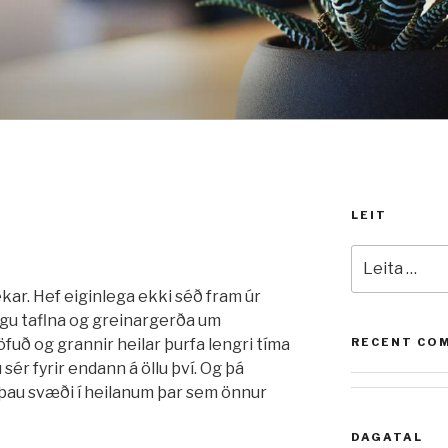
LEIT
Leita
að:
kar. Hef eiginlega ekki séð fram úr
gu taflna og greinargerða um
höfuð og grannir heilar þurfa lengri tíma
RECENT CO
ú sér fyrir endann á öllu því. Og þá
a þau svæði í heilanum þar sem önnur
DAGATAL