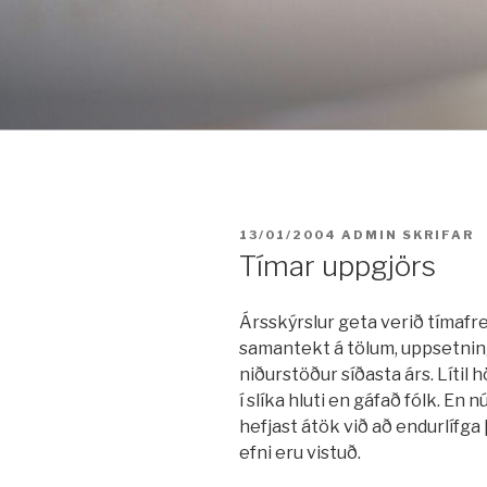
Fara
í
efni
BIRT:
13/01/2004
ADMIN
SKRIFAR
Tímar uppgjörs
Ársskýrslur geta verið tímafre
samantekt á tölum, uppsetnin
niðurstöður síðasta árs. Lítil 
í slíka hluti en gáfað fólk. En n
hefjast átök við að endurlífg
efni eru vistuð.