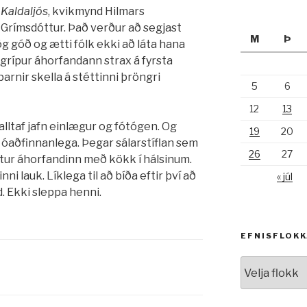
m
Kaldaljós
, kvikmynd Hilmars
 Grímsdóttur. Það verður að segjast
M
Þ
ög góð og ætti fólk ekki að láta hana
 grípur áhorfandann strax á fyrsta
rnir skella á stéttinni þröngri
5
6
12
13
alltaf jafn einlægur og fótógen. Og
19
20
i óaðfinnanlega. Þegar sálarstíflan sem
26
27
itur áhorfandinn með kökk í hálsinum.
nni lauk. Líklega til að bíða eftir því að
« júl
. Ekki sleppa henni.
EFNISFLOK
Efnisflokkar