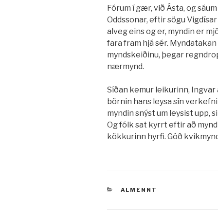
Fórum í gær, við Ásta, og sáu
Oddssonar, eftir sögu Vigdísar
alveg eins og er, myndin er mj
fara fram hjá sér. Myndatakan
myndskeiðinu, þegar regndropa
nærmynd.
Síðan kemur leikurinn, Ingvar 
börnin hans leysa sín verkefn
myndin snýst um leysist upp, s
Og fólk sat kyrrt eftir að myndi
kökkurinn hyrfi. Góð kvikmynd
VÖRUFLOKKAR
ALMENNT