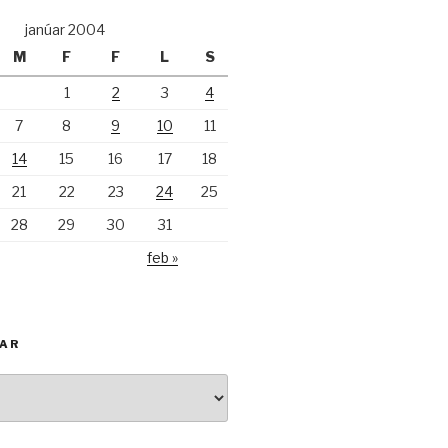
janúar 2004
M
F
F
L
S
1
2
3
4
7
8
9
10
11
14
15
16
17
18
21
22
23
24
25
28
29
30
31
feb »
KAR