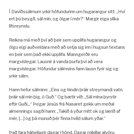
Í Davíðssálmum yrkir höfundurinn um hugarangur sitt: „Hví
ert þú beygð, sál mín, og ólgar í mér?“ Margir eiga slíka
lífsreynslu.
Reikna má með því að þeir sem upplifa hugarangur og
ólgu eigi auðveldara með að setja sig inn í hugsun textans
en þeir sem það ekki upplifa. Manngerðir eru
margvíslegar. Lausnir á vanda þurfa því að vera
margvíslegar. Höfundur sálmsins fann lausn fyrir sig og
yrkir sálm.
Hann hefur sálminn: „Eins og hindin þráir streymandi vatn,
þráir sál mín þig, ó Guð.“ Og bætir við: „Sál mína þyrstir
eftir Guði..,“ Þegar Jesús frá Nasaret gekk um meðal
almennings sagði hann: „Takið á yður mitt ok og lærið af
mér, […] og þá munuð þér finna hvíld sálum yðar.“
Það fara háheilagir dagar í hönd. Dagar mikillar alvöru.