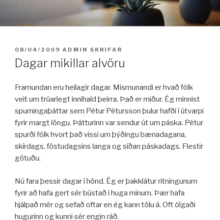
Fara
í
efni
BIRT:
08/04/2009
ADMIN
SKRIFAR
Dagar mikillar alvöru
Framundan eru heilagir dagar. Mismunandi er hvað fólk
veit um trúarlegt innihald þeirra. Það er miður. Ég minnist
spurningaþáttar sem Pétur Pétursson þulur hafði í útvarpi
fyrir margt löngu. Þátturinn var sendur út um páska. Pétur
spurði fólk hvort það vissi um þýðingu bænadagana,
skírdags, föstudagsins langa og síðan páskadags. Flestir
götuðu.
Nú fara þessir dagar í hönd. Ég er þakklátur ritningunum
fyrir að hafa gert sér bústað í huga mínum. Þær hafa
hjálpað mér og sefað oftar en ég kann tölu á. Oft ólgaði
hugurinn og kunni sér engin ráð.