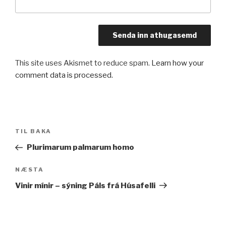
This site uses Akismet to reduce spam.
Learn how your
comment data is processed.
Leiðarkerfi
Fyrri
TIL BAKA
færslu
færsla
Plurimarum palmarum homo
Næsta
NÆSTA
færsla
Vinir mínir – sýning Páls frá Húsafelli