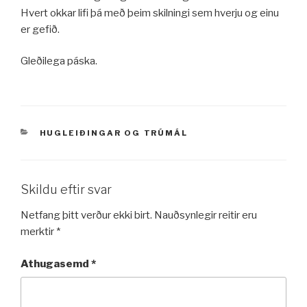
Hvert okkar lifi þá með þeim skilningi sem hverju og einu
er gefið.
Gleðilega páska.
VÖRUFLOKKAR
HUGLEIÐINGAR
OG
TRÚMÁL
Skildu eftir svar
Netfang þitt verður ekki birt.
Nauðsynlegir reitir eru
merktir
*
Athugasemd
*