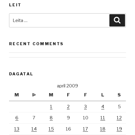
LEIT
Leita
Leita
að:
RECENT COMMENTS
DAGATAL
apríl 2009
M
Þ
M
F
F
L
S
1
2
3
4
5
6
7
8
9
10
11
12
13
14
15
16
17
18
19