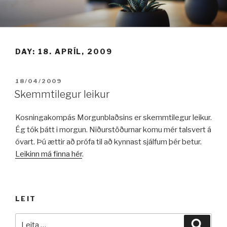
Fara
í
efni
DAY:
18. APRÍL, 2009
BIRT:
18/04/2009
Skemmtilegur leikur
Kosningakompás Morgunblaðsins er skemmtilegur leikur.
Ég tók þátt i morgun. Niðurstöðurnar komu mér talsvert á
óvart. Þú ættir að prófa til að kynnast sjálfum þér betur.
Leikinn má finna hér
.
LEIT
Leita
Leita