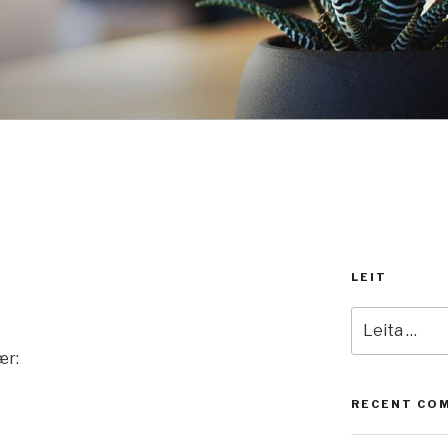
LEIT
Leita
að:
ær:
RECENT CO