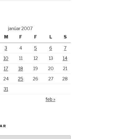
janúar 2007
M
F
F
L
S
3
4
5
6
7
10
11
12
13
14
17
18
19
20
21
24
25
26
27
28
31
feb »
KAR