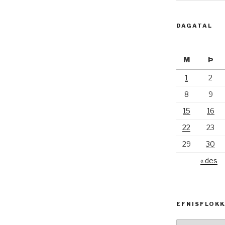
DAGATAL
M
Þ
1
2
8
9
15
16
22
23
29
30
« des
EFNISFLOK
Efnisflokkar