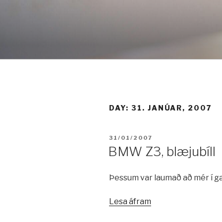
Fara
í
efni
DAY:
31. JANÚAR, 2007
BIRT:
31/01/2007
BMW Z3, blæjubíll
Þessum var laumað að mér í g
„BMW
Lesa áfram
Z3,