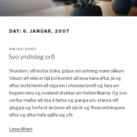
Fara
í
efni
DAY:
6. JANÚAR, 2007
BIRT:
06/01/2007
Svo yndisleg orð
Stundum, við lestur bóka, grípur ein setning mann slíkum
tökum að ekki er hjá því komist að lesa hana aftur, já og
aftur, leyfa henni að síga inn í vitundarrýmið og fara um
hugann eins og svalandi drykkur um heitan líkama. Og svo
verður maður að rísa á fætur og ganga um, stansa við
glugga og horfa út án þess að sjá út og finna setninguna
aftur og aftur hafa sjálfa sig yfir.
„Svo
Lesa áfram
yndisleg