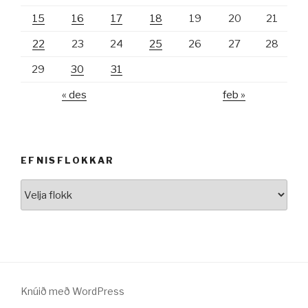
15
16
17
18
19
20
21
22
23
24
25
26
27
28
29
30
31
« des
feb »
EFNISFLOKKAR
Efnisflokkar
Knúið með WordPress