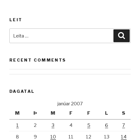
orð“
LEIT
Leita
Leita
að:
RECENT COMMENTS
DAGATAL
janúar 2007
M
Þ
M
F
F
L
S
1
2
3
4
5
6
7
8
9
10
11
12
13
14