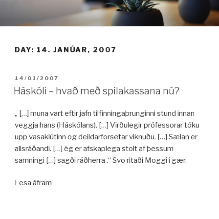
Fara
í
efni
DAY:
14. JANÚAR, 2007
BIRT:
14/01/2007
Háskóli – hvað með spilakassana nú?
„ […] muna vart eftir jafn tilfinningaþrunginni stund innan
veggja hans (Háskólans). […] Virðulegir prófessorar tóku
upp vasaklútinn og deildarforsetar viknuðu. […] Sælan er
allsráðandi. […] ég er afskaplega stolt af þessum
samningi […] sagði ráðherra .“ Svo ritaði Moggi í gær.
„Háskóli
Lesa áfram
–
hvað
með