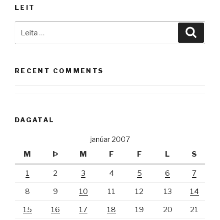
LEIT
spilakassana
nú?“
Leita
Leita
að:
RECENT COMMENTS
DAGATAL
janúar 2007
M
Þ
M
F
F
L
S
1
2
3
4
5
6
7
8
9
10
11
12
13
14
15
16
17
18
19
20
21