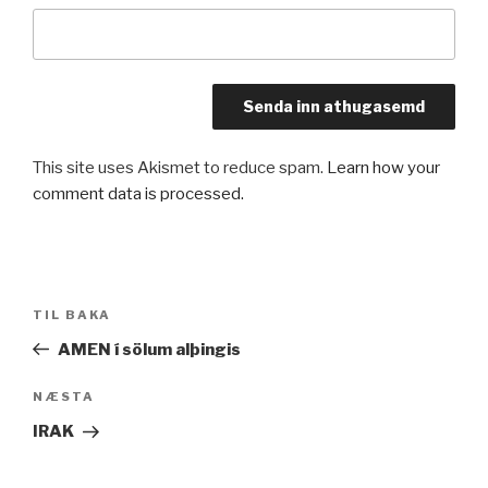
This site uses Akismet to reduce spam.
Learn how your
comment data is processed.
Leiðarkerfi
Fyrri
TIL BAKA
færslu
færsla
AMEN í sölum alþingis
Næsta
NÆSTA
færsla
IRAK