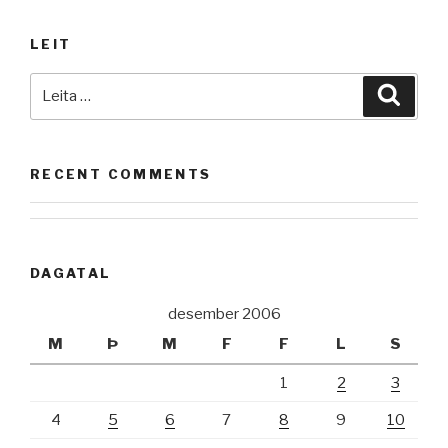
LEIT
Leita
Leita
að:
RECENT COMMENTS
DAGATAL
desember 2006
M
Þ
M
F
F
L
S
1
2
3
4
5
6
7
8
9
10