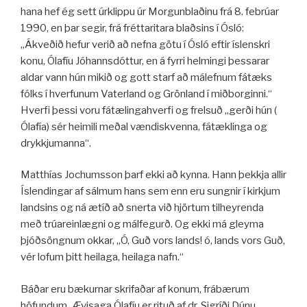
hana hef ég sett úrklippu úr Morgunblaðinu frá 8. febrúar
1990, en þar segir, frá fréttaritara blaðsins í Ósló:
„Ákveðið hefur verið að nefna götu í Ósló eftir íslenskri
konu, Ólafíu Jóhannsdóttur, en á fyrri helmingi þessarar
aldar vann hún mikið og gott starf að málefnum fátæks
fólks í hverfunum Vaterland og Grönland í miðborginni.“
Hverfi þessi voru fátælingahverfi og frelsuð „gerði hún (
Ólafía) sér heimili meðal vændiskvenna, fátæklinga og
drykkjumanna“.
Matthías Jochumsson þarf ekki að kynna. Hann þekkja allir
Íslendingar af sálmum hans sem enn eru sungnir í kirkjum
landsins og ná ætíð að snerta við hjörtum tilheyrenda
með trúareinlægni og málfegurð. Og ekki má gleyma
þjóðsöngnum okkar, „Ó, Guð vors lands! ó, lands vors Guð,
vér lofum þitt heilaga, heilaga nafn.“
Báðar eru bækurnar skrifaðar af konum, frábærum
höfundum. Ævisaga Ólafíu er rituð af dr. Sigríði Dúnu