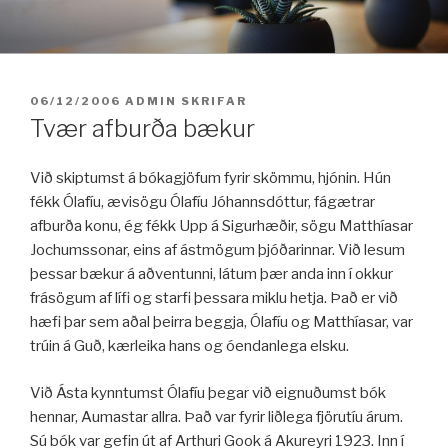
Fara
í
efni
BIRT:
06/12/2006
ADMIN
SKRIFAR
Tvær afburða bækur
Við skiptumst á bókagjöfum fyrir skömmu, hjónin. Hún
fékk Ólafíu, ævisögu Ólafíu Jóhannsdóttur, fágætrar
afburða konu, ég fékk Upp á Sigurhæðir, sögu Matthíasar
Jochumssonar, eins af ástmögum þjóðarinnar. Við lesum
þessar bækur á aðventunni, látum þær anda inn í okkur
frásögum af lífi og starfi þessara miklu hetja. Það er við
hæfi þar sem aðal þeirra beggja, Ólafíu og Matthíasar, var
trúin á Guð, kærleika hans og óendanlega elsku.
Við Ásta kynntumst Ólafíu þegar við eignuðumst bók
hennar, Aumastar allra. Það var fyrir liðlega fjörutíu árum.
Sú bók var gefin út af Arthuri Gook á Akureyri 1923. Inn í