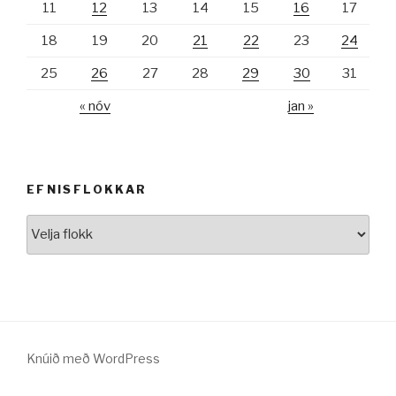
11
12
13
14
15
16
17
18
19
20
21
22
23
24
25
26
27
28
29
30
31
« nóv
jan »
EFNISFLOKKAR
Efnisflokkar
Knúið með WordPress