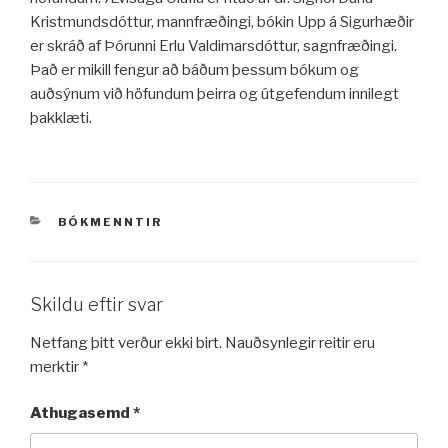
Kristmundsdóttur, mannfræðingi, bókin Upp á Sigurhæðir
er skráð af Þórunni Erlu Valdimarsdóttur, sagnfræðingi.
Það er mikill fengur að báðum þessum bókum og
auðsýnum við höfundum þeirra og útgefendum innilegt
þakklæti.
VÖRUFLOKKAR
BÓKMENNTIR
Skildu eftir svar
Netfang þitt verður ekki birt.
Nauðsynlegir reitir eru
merktir
*
Athugasemd
*