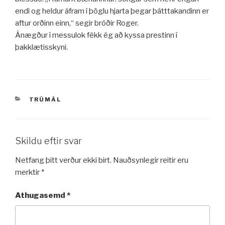
endi og heldur áfram í þöglu hjarta þegar þátttakandinn er
aftur orðinn einn,“ segir bróðir Roger.
Ánægður í messulok fékk ég að kyssa prestinn í
þakklætisskyni.
VÖRUFLOKKAR
TRÚMÁL
Skildu eftir svar
Netfang þitt verður ekki birt.
Nauðsynlegir reitir eru
merktir
*
Athugasemd
*