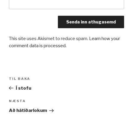
This site uses Akismet to reduce spam.
Learn how your
comment data is processed.
Leiðarkerfi
Fyrri
TIL BAKA
færslu
færsla
Í stofu
Næsta
NÆSTA
færsla
Að hátíðarlokum