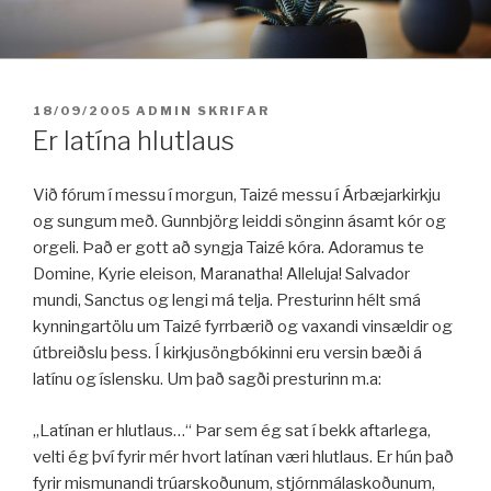
Fara
í
efni
BIRT:
18/09/2005
ADMIN
SKRIFAR
Er latína hlutlaus
Við fórum í messu í morgun, Taizé messu í Árbæjarkirkju
og sungum með. Gunnbjörg leiddi sönginn ásamt kór og
orgeli. Það er gott að syngja Taizé kóra. Adoramus te
Domine, Kyrie eleison, Maranatha! Alleluja! Salvador
mundi, Sanctus og lengi má telja. Presturinn hélt smá
kynningartölu um Taizé fyrrbærið og vaxandi vinsældir og
útbreiðslu þess. Í kirkjusöngbókinni eru versin bæði á
latínu og íslensku. Um það sagði presturinn m.a:
„Latínan er hlutlaus…“ Þar sem ég sat í bekk aftarlega,
velti ég því fyrir mér hvort latínan væri hlutlaus. Er hún það
fyrir mismunandi trúarskoðunum, stjórnmálaskoðunum,