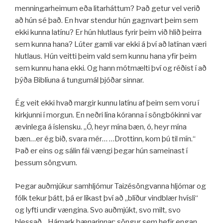
menningarheimum eða litarháttum? Það getur vel verið
að hún sé það. En hvar stendur hún gagnvart þeim sem
ekki kunna latínu? Er hún hlutlaus fyrir þeim við hlið þeirra
sem kunna hana? Lúter gamli var ekki á því að latínan væri
hlutlaus. Hún veitti þeim vald sem kunnu hana yfir þeim
sem kunnu hana ekki. Og hann mótmælti því og réðist í að
þýða Biblíuna á tungumál þjóðar sinnar.
Ég veit ekki hvað margir kunnu latínu af þeim sem voru í
kirkjunni í morgun. En neðri lína kóranna í söngbókinni var
ævinlega á íslensku. „Ó, heyr mína bæn, ó, heyr mína
bæn…er ég bið, svara mér… …Drottinn, kom þú til mín.“
Það er eins og sálin fái vængi þegar hún sameinast í
þessum söngvum.
Þegar auðmjúkur samhljómur Taizésöngvanna hljómar og
fólk tekur þátt, þá er líkast því að „blíður vindblær hvísli“
og lyfti undir vængina. Svo auðmjúkt, svo milt, svo
blessað. „Hámark bænarinnar: söngur sem hefir engan