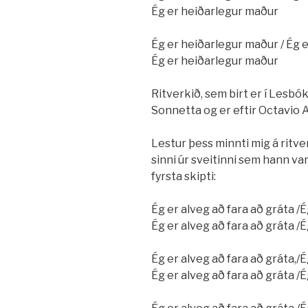
Ég er heiðarlegur maður
Ég er heiðarlegur maður / Ég 
Ég er heiðarlegur maður
Ritverkið, sem birt er í Lesbó
Sonnetta og er eftir Octavio 
Lestur þess minnti mig á ritv
sinni úr sveitinni sem hann var
fyrsta skipti:
Ég er alveg að fara að gráta /É
Ég er alveg að fara að gráta /É
Ég er alveg að fara að gráta,/É
Ég er alveg að fara að gráta /É