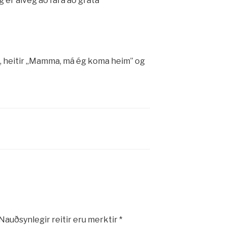
g er alveg að fara að gráta
8, heitir „Mamma, má ég koma heim” og
Nauðsynlegir reitir eru merktir
*