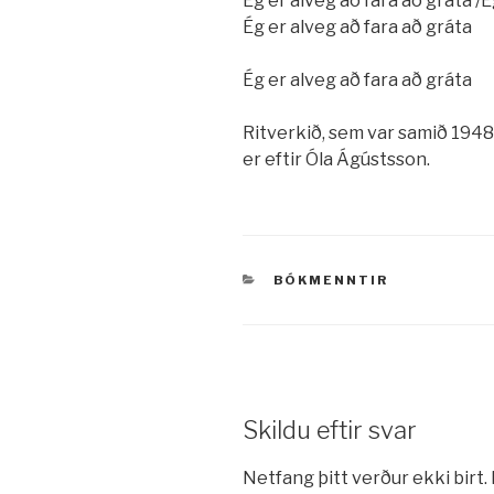
Ég er alveg að fara að gráta /É
Ég er alveg að fara að gráta
Ég er alveg að fara að gráta
Ritverkið, sem var samið 194
er eftir Óla Ágústsson.
VÖRUFLOKKAR
BÓKMENNTIR
Skildu eftir svar
Netfang þitt verður ekki birt.