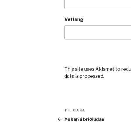
Veffang
This site uses Akismet to red
data is processed.
Leiðarkerfi
Fyrri
TIL BAKA
færslu
færsla
Þokan á þriðjudag