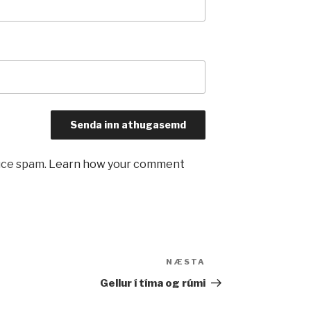
uce spam.
Learn how your comment
NÆSTA
Næsta
færsla
Gellur í tíma og rúmi