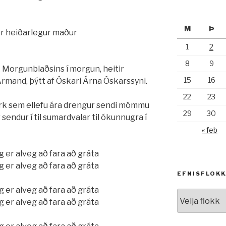
M
Þ
er heiðarlegur maður
1
2
8
9
k Morgunblaðsins í morgun, heitir
15
16
Armand, þýtt af Óskari Árna Óskarssyni.
22
23
erk sem ellefu ára drengur sendi mömmu
29
30
 sendur í til sumardvalar til ókunnugra í
« feb
g er alveg að fara að gráta
g er alveg að fara að gráta
EFNISFLOK
g er alveg að fara að gráta
Efnisflokkar
g er alveg að fara að gráta