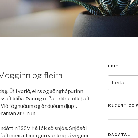
LEIT
Mogginn og fleira
Leita
að:
dag. Út í vorið, eins og sönghópurinn
essuð blíða. Þannig orðar eldra fólk það.
C. Við fögnuðum og önduðum djúpt.
RECENT CO
Framan af. Unun.
ndáttin í SSV. Þá tók að snjóa. Snjóaði
DAGATAL
njóaði meira. Í morgun var krap á vegum.