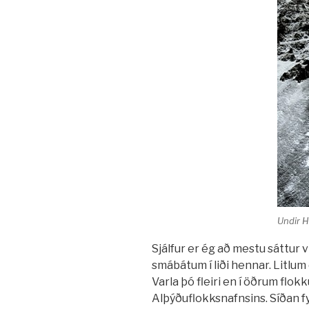
Undir Ha
Sjálfur er ég að mestu sáttur v
smábátum í liði hennar. Litlu
Varla þó fleiri en í öðrum flokku
Alþýðuflokksnafnsins. Síðan fy