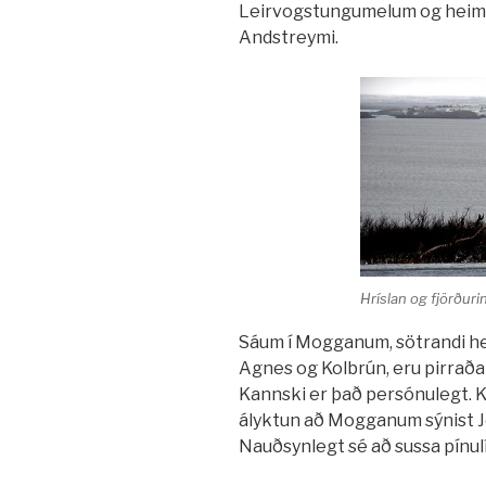
Leirvogstungumelum og heim í
Andstreymi.
Hríslan og fjörðuri
Sáum í Mogganum, sötrandi hei
Agnes og Kolbrún, eru pirraða
Kannski er það persónulegt. K
ályktun að Mogganum sýnist Jó
Nauðsynlegt sé að sussa pínulí