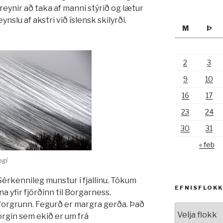
eynir að taka af manni stýrið og lætur
ynslu af akstri við íslensk skilyrði.
M
Þ
2
3
9
10
16
17
23
24
30
31
« feb
egi
Sérkennileg munstur í fjallinu. Tókum
EFNISFLOK
 yfir fjörðinn til Borgarness.
í forgrunn. Fegurð er margra gerða. Það
Efnisflokkar
torgin sem ekið er um frá