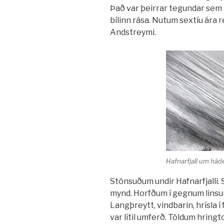
Það var þeirrar tegundar sem r
bílinn rása. Nutum sextíu ára re
Andstreymi.
Hafnarfjall um hád
Stönsuðum undir Hafnarfjalli. 
mynd. Horfðum í gegnum linsuna
Langþreytt, vindbarin, hrísla 
var lítil umferð. Töldum hring