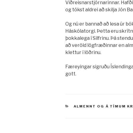
Viðreisnarstjórnarinnar. Hafði
og tókst aldrei að skilja Jón Ba
Og nú er bannað að lesa úr b
Háskólatorgi. Þetta eru skrítni
þokkalega í Silfrinu. Þá stend
að veröld lögfræðinnar en alm
klettur í löðrinu.
Færeyingar sigruðu Íslendinga 
gott.
VÖRUFLOKKAR
ALMENNT
OG
Á TÍMUM K