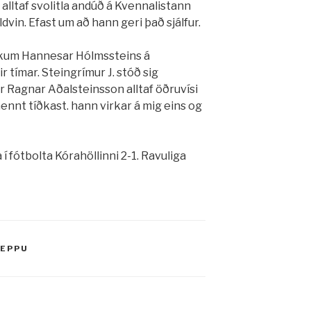
 alltaf svolitla andúð á Kvennalistann
ldvin. Efast um að hann geri það sjálfur.
ókum Hannesar Hólmssteins á
r tímar. Steingrímur J. stóð sig
ur Ragnar Aðalsteinsson alltaf öðruvísi
ennt tíðkast. hann virkar á mig eins og
í fótbolta Kórahöllinni 2-1. Ravuliga
REPPU