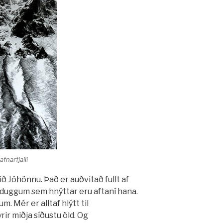
fnarfjalli
ið Jóhönnu. Það er auðvitað fullt af
m duggum sem hnýttar eru aftaní hana.
m. Mér er alltaf hlýtt til
rir miðja síðustu öld. Og