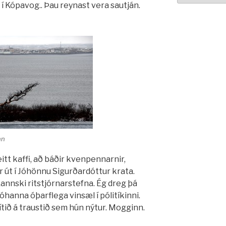
 Kópavog.. Þau reynast vera sautján.
nn
tt kaffi, að báðir kvenpennarnir,
r út í Jóhönnu Sigurðardóttur krata.
annski ritstjórnarstefna. Ég dreg þá
hanna óþarflega vinsæl í pólitíkinni.
tið á traustið sem hún nýtur. Mogginn.