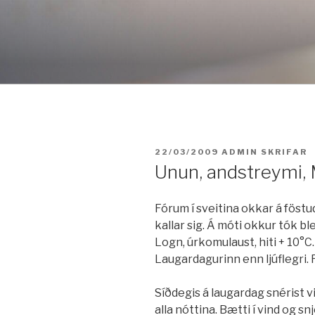
Fara
í
efni
BIRT:
22/03/2009
ADMIN
SKRIFAR
Unun, andstreymi, 
Fórum í sveitina okkar á föstu
kallar sig. Á móti okkur tók bl
Logn, úrkomulaust, hiti + 10°
Laugardagurinn enn ljúflegri. 
Síðdegis á laugardag snérist vi
alla nóttina. Bætti í vind og s