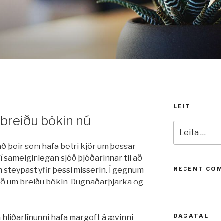
LEIT
 breiðu bökin nú
Leita
að:
að þeir sem hafa betri kjör um þessar
 sameiginlegan sjóð þjóðarinnar til að
 steypast yfir þessi misserin. Í gegnum
RECENT CO
lað um breiðu bökin. Dugnaðarþjarka og
DAGATAL
 hliðarlínunni hafa margoft á ævinni