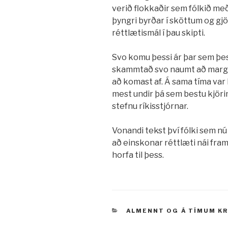
verið flokkaðir sem fólkið með
þyngri byrðar í sköttum og gjöl
réttlætismál í þau skipti.
Svo komu þessi ár þar sem þe
skammtað svo naumt að margir 
að komast af. Á sama tíma var 
mest undir þá sem bestu kjörin 
stefnu ríkisstjórnar.
Vonandi tekst því fólki sem nú
að einskonar réttlæti nái fra
horfa til þess.
VÖRUFLOKKAR
ALMENNT
OG
Á TÍMUM K