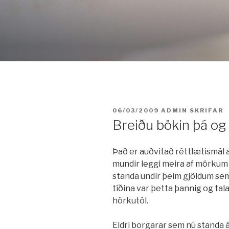
Fara
í
efni
BIRT:
06/03/2009
ADMIN
SKRIFAR
Breiðu bökin þá og
Það er auðvitað réttlætismál 
mundir leggi meira af mörkum í
standa undir þeim gjöldum sem
tíðina var þetta þannig og ta
hörkutól.
Eldri borgarar sem nú standa á