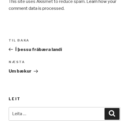
This site uses Akismet to reduce spam.
Learn how your
comment data is processed.
Leiðarkerfi
Fyrri
TIL BAKA
færslu
færsla
Í þessu frábæra landi
Næsta
NÆSTA
færsla
Um bækur
LEIT
Leita
Leita
að: