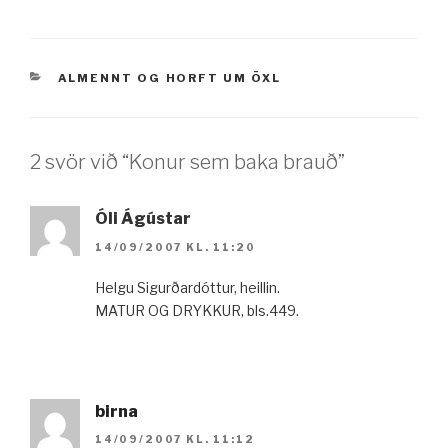
VÖRUFLOKKAR
ALMENNT
OG
HORFT UM ÖXL
2 svör við “Konur sem baka brauð”
Óli Ágústar
14/09/2007 KL. 11:20
Helgu Sigurðardóttur, heillin.
MATUR OG DRYKKUR, bls.449.
birna
14/09/2007 KL. 11:12