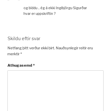
og bíddu .. ég á ekki Ingibjörgu Sigurðar
hvar er uppskriftin ?
Skildu eftir svar
Netfang þitt verður ekki birt.
Nauðsynlegir reitir eru
merktir
*
Athugasemd
*