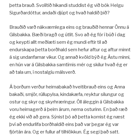
þetta brauð. Svolítið hikandi studdist ég við bók Helgu
Sigurðardóttur, andaði djúpt og hvað haldið þið?
Brauðið varð nákvæmlega eins og brauðið hennar Önnu á
Gilsbakka. Bæði bragð og útlit. Svo að ég fór í búð í dag
og keypti allt meðlæti sem ég mundi eftir til að
endurskapa þetta borðhald sem hefur aftur og aftur minnt
á sig undanfarnar vikur. Og annað kvöld býð ég Ástu minni,
en hún var á Gilsbakka samtímis mér og skilur hvað ég er
að tala um, í nostalgíu málsverð.
Á borðum verður heimabakað hveitibrauð eins og Anna
bakaði, smjör, rúllupylsa, kindakæfa, reyktur silungur og
ostur og skyr og skyrhræringur. Öll áleggin á Gilsbakka
voru heimagerð á þeim árum, nema osturinn. En það ræð
ég ekki við að gera. Sýnist þó að þetta komist ég næst
því að endurlifa borðhaldið eins það var þegar ég var
fjórtán ára. Og er fullur af tilhlökkun. Ég segi það satt.