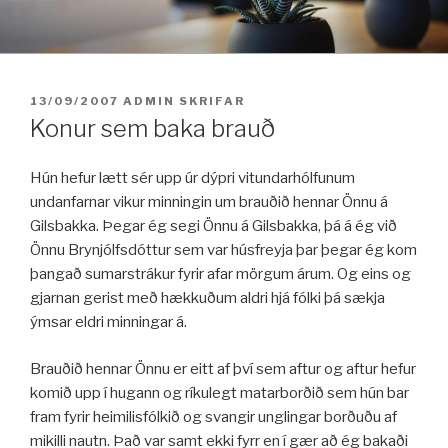
Fara
í
efni
BIRT:
13/09/2007
ADMIN
SKRIFAR
Konur sem baka brauð
Hún hefur lætt sér upp úr dýpri vitundarhólfunum
undanfarnar vikur minningin um brauðið hennar Önnu á
Gilsbakka. Þegar ég segi Önnu á Gilsbakka, þá á ég við
Önnu Brynjólfsdóttur sem var húsfreyja þar þegar ég kom
þangað sumarstrákur fyrir afar mörgum árum. Og eins og
gjarnan gerist með hækkuðum aldri hjá fólki þá sækja
ýmsar eldri minningar á.
Brauðið hennar Önnu er eitt af því sem aftur og aftur hefur
komið upp í hugann og ríkulegt matarborðið sem hún bar
fram fyrir heimilisfólkið og svangir unglingar borðuðu af
mikilli nautn. Það var samt ekki fyrr en í gær að ég bakaði