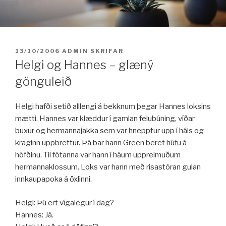
Fara
í
efni
BIRT:
13/10/2006
ADMIN
SKRIFAR
Helgi og Hannes – glæný
gönguleið
Helgi hafði setið alllengi á bekknum þegar Hannes loksins
mætti. Hannes var klæddur í gamlan felubúning, víðar
buxur og hermannajakka sem var hnepptur upp í háls og
kraginn uppbrettur. Þá bar hann Green beret húfu á
höfðinu. Til fótanna var hann í háum uppreimuðum
hermannaklossum. Loks var hann með risastóran gulan
innkaupapoka á öxlinni.
Helgi: Þú ert vígalegur í dag?
Hannes: Já.