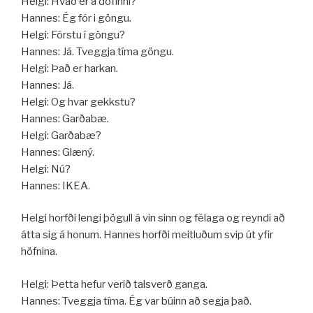
Helgi: Hvað er á döfinni?
Hannes: Ég fór i göngu.
Helgi: Fórstu í göngu?
Hannes: Já. Tveggja tíma göngu.
Helgi: Það er harkan.
Hannes: Já.
Helgi: Og hvar gekkstu?
Hannes: Garðabæ.
Helgi: Garðabæ?
Hannes: Glæný.
Helgi: Nú?
Hannes: IKEA.
Helgi horfði lengi þögull á vin sinn og félaga og reyndi að
átta sig á honum. Hannes horfði meitluðum svip út yfir
höfnina.
Helgi: Þetta hefur verið talsverð ganga.
Hannes: Tveggja tíma. Ég var búinn að segja það.