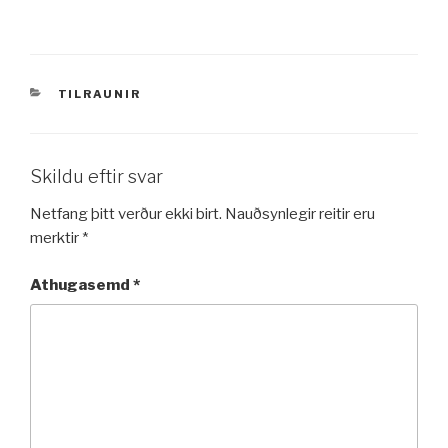
VÖRUFLOKKAR
TILRAUNIR
Skildu eftir svar
Netfang þitt verður ekki birt.
Nauðsynlegir reitir eru
merktir
*
Athugasemd
*