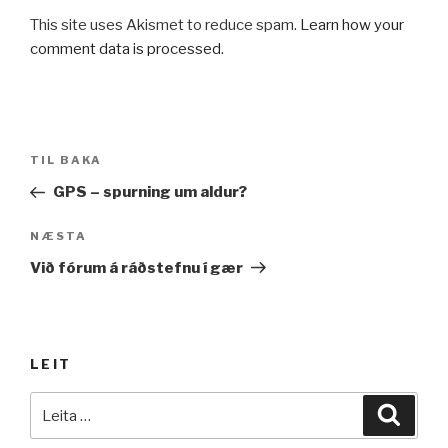
This site uses Akismet to reduce spam.
Learn how your
comment data is processed.
Leiðarkerfi
Fyrri
TIL BAKA
færslu
færsla
GPS – spurning um aldur?
Næsta
NÆSTA
færsla
Við fórum á ráðstefnu í gær
LEIT
Leita
Leita
að: