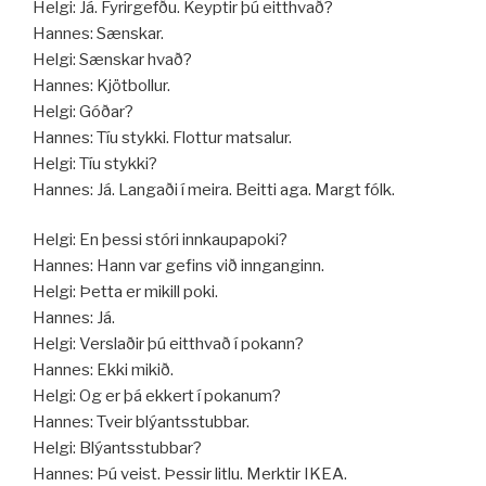
Helgi: Já. Fyrirgefðu. Keyptir þú eitthvað?
Hannes: Sænskar.
Helgi: Sænskar hvað?
Hannes: Kjötbollur.
Helgi: Góðar?
Hannes: Tíu stykki. Flottur matsalur.
Helgi: Tíu stykki?
Hannes: Já. Langaði í meira. Beitti aga. Margt fólk.
Helgi: En þessi stóri innkaupapoki?
Hannes: Hann var gefins við innganginn.
Helgi: Þetta er mikill poki.
Hannes: Já.
Helgi: Verslaðir þú eitthvað í pokann?
Hannes: Ekki mikið.
Helgi: Og er þá ekkert í pokanum?
Hannes: Tveir blýantsstubbar.
Helgi: Blýantsstubbar?
Hannes: Þú veist. Þessir litlu. Merktir IKEA.