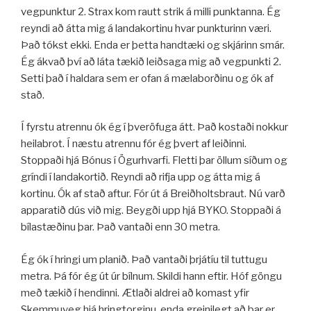
vegpunktur 2. Strax kom rautt strik á milli punktanna. Ég
reyndi að átta mig á landakortinu hvar punkturinn væri.
Það tókst ekki. Enda er þetta handtæki og skjárinn smár.
Ég ákvað því að láta tækið leiðsaga mig að vegpunkti 2.
Setti það í haldara sem er ofan á mælaborðinu og ók af
stað.
Í fyrstu atrennu ók ég í þveröfuga átt. Það kostaði nokkur
heilabrot. Í næstu atrennu fór ég þvert af leiðinni.
Stoppaði hjá Bónus í Ögurhvarfi. Fletti þar öllum síðum og
gríndi í landakortið. Reyndi að rifja upp og átta mig á
kortinu. Ók af stað aftur. Fór út á Breiðholtsbraut. Nú varð
apparatið dús við mig. Beygði upp hjá BYKO. Stoppaði á
bílastæðinu þar. Það vantaði enn 30 metra.
Ég ók í hringi um planið. Það vantaði þrjátíu til tuttugu
metra. Þá fór ég út úr bílnum. Skildi hann eftir. Hóf göngu
með tækið í hendinni. Ætlaði aldrei að komast yfir
Skemmuveg hjá hringtorginu, enda greinilegt að þar er