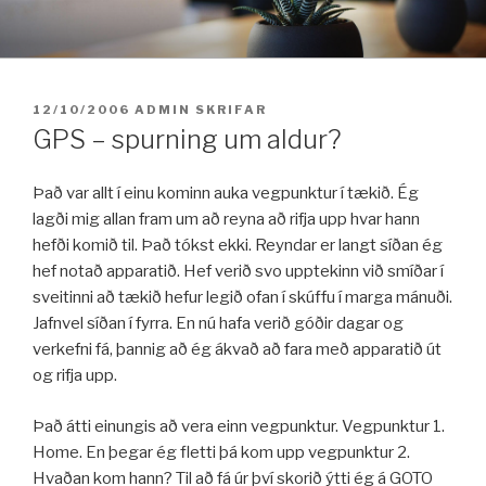
Fara
í
efni
BIRT:
12/10/2006
ADMIN
SKRIFAR
GPS – spurning um aldur?
Það var allt í einu kominn auka vegpunktur í tækið. Ég
lagði mig allan fram um að reyna að rifja upp hvar hann
hefði komið til. Það tókst ekki. Reyndar er langt síðan ég
hef notað apparatið. Hef verið svo upptekinn við smíðar í
sveitinni að tækið hefur legið ofan í skúffu í marga mánuði.
Jafnvel síðan í fyrra. En nú hafa verið góðir dagar og
verkefni fá, þannig að ég ákvað að fara með apparatið út
og rifja upp.
Það átti einungis að vera einn vegpunktur. Vegpunktur 1.
Home. En þegar ég fletti þá kom upp vegpunktur 2.
Hvaðan kom hann? Til að fá úr því skorið ýtti ég á GOTO