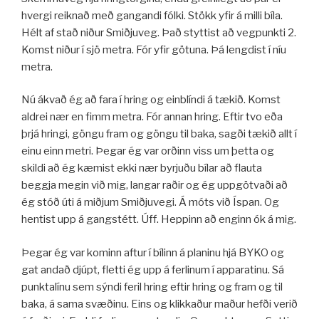
hvergi reiknað með gangandi fólki. Stökk yfir á milli bíla.
Hélt af stað niður Smiðjuveg. Það styttist að vegpunkti 2.
Komst niður í sjö metra. Fór yfir götuna. Þá lengdist í níu
metra.
Nú ákvað ég að fara í hring og einblíndi á tækið. Komst
aldrei nær en fimm metra. Fór annan hring. Eftir tvo eða
þrjá hringi, göngu fram og göngu til baka, sagði tækið allt í
einu einn metri. Þegar ég var orðinn viss um þetta og
skildi að ég kæmist ekki nær byrjuðu bílar að flauta
beggja megin við mig, langar raðir og ég uppgötvaði að
ég stóð úti á miðjum Smiðjuvegi. Á móts við Íspan. Og
hentist upp á gangstétt. Úff. Heppinn að enginn ók á mig.
Þegar ég var kominn aftur í bílinn á planinu hjá BYKO og
gat andað djúpt, fletti ég upp á ferlinum í apparatinu. Sá
punktalínu sem sýndi feril hring eftir hring og fram og til
baka, á sama svæðinu. Eins og klikkaður maður hefði verið