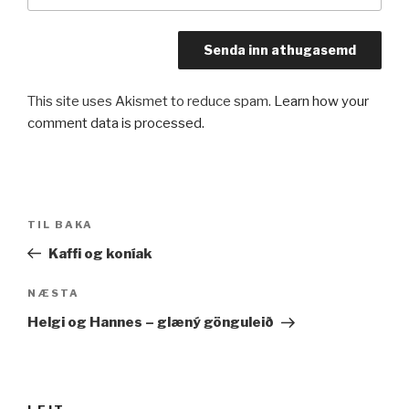
This site uses Akismet to reduce spam.
Learn how your
comment data is processed.
Leiðarkerfi
Fyrri
TIL BAKA
færslu
færsla
Kaffi og koníak
Næsta
NÆSTA
færsla
Helgi og Hannes – glæný gönguleið