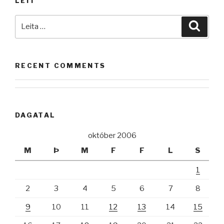
LEIT
Leita
Leita
að:
RECENT COMMENTS
DAGATAL
október 2006
M
Þ
M
F
F
L
S
1
2
3
4
5
6
7
8
9
10
11
12
13
14
15