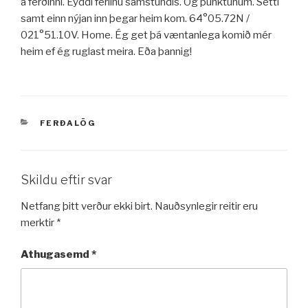
á ferðinni. Eyddi ferlinu samstundis. Og punktunum. Setti
samt einn nýjan inn þegar heim kom. 64°05.72N /
021°51.10V. Home. Ég get þá væntanlega komið mér
heim ef ég ruglast meira. Eða þannig!
VÖRUFLOKKAR
FERÐALÖG
Skildu eftir svar
Netfang þitt verður ekki birt.
Nauðsynlegir reitir eru
merktir
*
Athugasemd
*