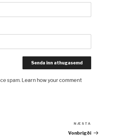
uce spam.
Learn how your comment
NÆSTA
Næsta
færsla
Vonbrigði