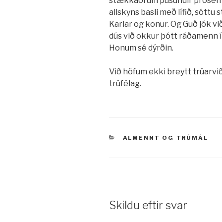
stækkaði um þúsundir prósent
allskyns basli með lífið, sóttu
Karlar og konur. Og Guð jók vi
dús við okkur þótt ráðamenn í
Honum sé dýrðin.
Við höfum ekki breytt trúarvi
trúfélag.
VÖRUFLOKKAR
ALMENNT
OG
TRÚMÁL
Skildu eftir svar