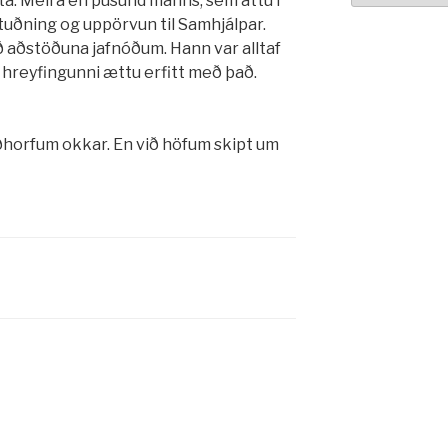
a. Meira en þúsund manns, sem áttu í
 stuðning og uppörvun til Samhjálpar.
ð aðstöðuna jafnóðum. Hann var alltaf
 hreyfingunni ættu erfitt með það.
ðhorfum okkar. En við höfum skipt um