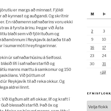
 fjörutíu er margs að minnast. Fjöldi
M
Þ
 að kynnast og auðgandi. Og skrítnir
a ber. En ráðamenn safnaðarins voru ekki
strax á fyrsta árinu. Þegar við Ásta
2
3
itlu blaði sem við fjölrituðum og
9
10
 ráðamönnum í Reykjavík ástæða til að
kur í sumarmóti hreyfingarinnar.
16
17
23
24
kin úr safnaðarhúsinu á Selfossi.
lásið lífi í safnaðarstarfið og
30
31
játíu manns mættu á samkomur og 150
« júl
gaskólans. Við þóttum of
d úr Reykjavík til að reka okkur. Og
ga aldrei linnt.
EFNISFLOK
Við lögðum allt afl okkar, líf og kraft í
Efnisflokkar
 Guð blessaði starfið. Það óx og