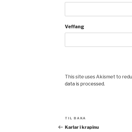
Veffang
This site uses Akismet to red
data is processed.
Leiðarkerfi
Fyrri
TIL BAKA
færslu
færsla
Karlar í krapinu