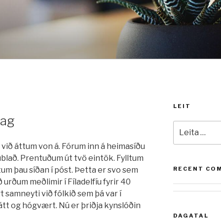
LEIT
lag
Leita
að:
 við áttum von á. Fórum inn á heimasíðu
lað. Prentuðum út tvö eintök. Fylltum
tum þau síðan í póst. Þetta er svo sem
RECENT CO
ð urðum meðlimir í Fíladelfíu fyrir 40
 samneyti við fólkið sem þá var í
llátt og hógvært. Nú er þriðja kynslóðin
DAGATAL