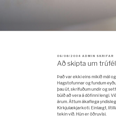
Fara
í
efni
BIRT:
06/08/2004
ADMIN
SKRIFAR
Að skipta um trúfé
Það var ekki eins mikið mál og
Hagstofunnar og fundum eyðub
þau út, skrifuðum undir og set
búið að vera á döfinni lengi. Vi
árum. Áttum ákaflega yndislegt
Kirkjulækjarkoti. Einlægt, líti
tekin við. Hún er öðruvísi.