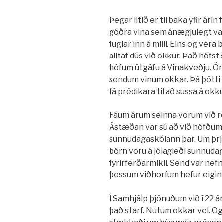
Þegar litið er til baka yfir árin
góðra vina sem ánægjulegt var
fuglar inn á milli. Eins og ver
alltaf dús við okkur. Það hófst 
hófum útgáfu á Vinakveðju. Örl
sendum vinum okkar. Þá þótti
fá prédikara til að sussa á ok
Fáum árum seinna vorum við re
Ástæðan var sú að við höfðum b
sunnudagaskólann þar. Um þr
börn voru á jólagleði sunnuda
fyrirferðarmikil. Send var nefn
þessum viðhorfum hefur eiginle
Í Samhjálp þjónuðum við í 22 ár. 
það starf. Nutum okkar vel. Og