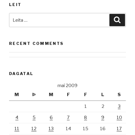
LEIT
Leita
Leita
að:
RECENT COMMENTS
DAGATAL
maí 2009
M
Þ
M
F
F
L
S
1
2
3
4
5
6
7
8
9
10
11
12
13
14
15
16
17