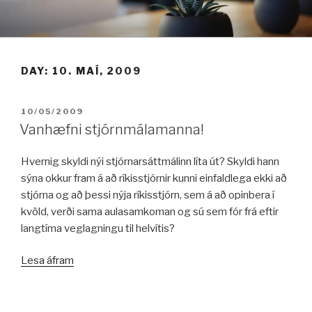
Fara
í
efni
DAY:
10. MAÍ, 2009
BIRT:
10/05/2009
Vanhæfni stjórnmálamanna!
Hvernig skyldi nýi stjórnarsáttmálinn líta út? Skyldi hann
sýna okkur fram á að ríkisstjórnir kunni einfaldlega ekki að
stjórna og að þessi nýja ríkisstjórn, sem á að opinbera í
kvöld, verði sama aulasamkoman og sú sem fór frá eftir
langtíma veglagningu til helvítis?
„Vanhæfni
Lesa áfram
stjórnmálamanna!“