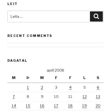
LEIT
Leita
Leita
að:
RECENT COMMENTS
DAGATAL
apríl 2008
M
Þ
M
F
F
L
S
1
2
3
4
5
6
7
8
9
10
11
12
13
14
15
16
17
18
19
20