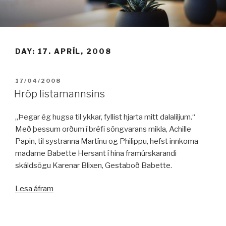
Fara
í
efni
DAY:
17. APRÍL, 2008
BIRT:
17/04/2008
Hróp listamannsins
„Þegar ég hugsa til ykkar, fyllist hjarta mitt dalaliljum.“
Með þessum orðum í bréfi söngvarans mikla, Achille
Papin, til systranna Martínu og Philippu, hefst innkoma
madame Babette Hersant í hina framúrskarandi
skáldsögu Karenar Blixen, Gestaboð Babette.
„Hróp
Lesa áfram
listamannsins“