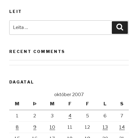
bæli…
LEIT
…
syngur
Leita
Leita
grasið…“
að:
RECENT COMMENTS
DAGATAL
október 2007
M
Þ
M
F
F
L
S
1
2
3
4
5
6
7
8
9
10
11
12
13
14