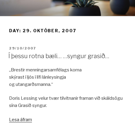
Fara
í
efni
DAY:
29. OKTÓBER, 2007
BIRT:
29/10/2007
Í þessu rotna bæli… …syngur grasið…
„Brestir menningarsamfélags koma
skýrast í ljós í lífi lánleysingja
og utangarðsmanna.“
Doris Lessing velur tvær tilvitnanir framan við skáldsögu
sína Grasið syngur.
„Í
Lesa áfram
þessu
rotna