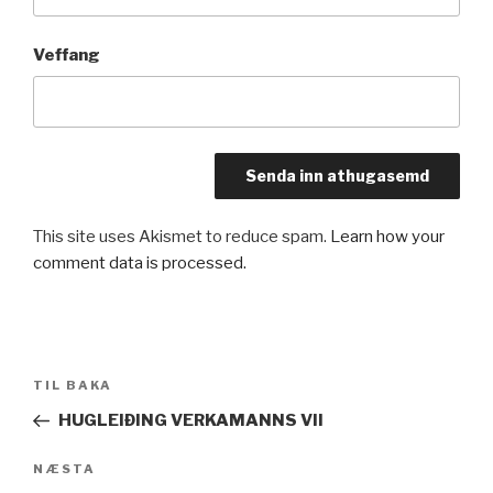
Veffang
This site uses Akismet to reduce spam.
Learn how your
comment data is processed.
Leiðarkerfi
Fyrri
TIL BAKA
færslu
færsla
HUGLEIÐING VERKAMANNS VII
Næsta
NÆSTA