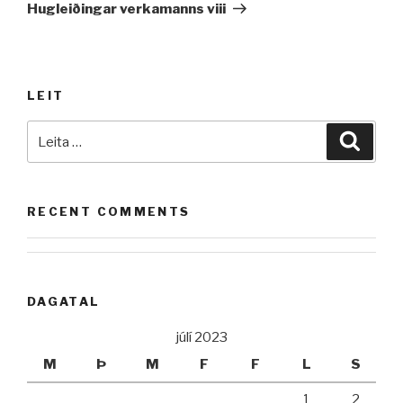
færsla
Hugleiðingar verkamanns viii
LEIT
Leita
Leita
að:
RECENT COMMENTS
DAGATAL
júlí 2023
M
Þ
M
F
F
L
S
1
2