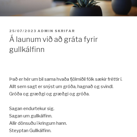
Fara
í
efni
BIRT:
25/07/2023
ADMIN
SKRIFAR
Á launum við að gráta fyrir
gullkálfinn
Það er hér um bil sama hvaða fjölmiðil fólk sækir fréttir í.
Allt sem sagt er snýst um gróða, hagnað og svindl.
Gróða og græðgi og græðgi og gróða.
Sagan endurtekur sig.
Sagan um gullkálfinn.
Allir dönsuðu í kringum hann.
Steyptan Gullkálfinn.