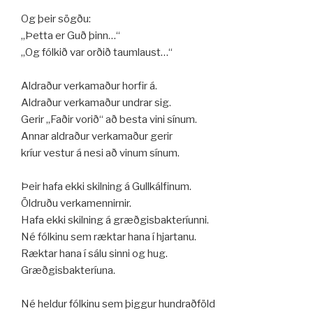
Og þeir sögðu:
„Þetta er Guð þinn…“
„Og fólkið var orðið taumlaust…“
Aldraður verkamaður horfir á.
Aldraður verkamaður undrar sig.
Gerir „Faðir vorið“ að besta vini sínum.
Annar aldraður verkamaður gerir
kríur vestur á nesi að vinum sínum.
Þeir hafa ekki skilning á Gullkálfinum.
Öldruðu verkamennirnir.
Hafa ekki skilning á græðgisbakteríunni.
Né fólkinu sem ræktar hana í hjartanu.
Ræktar hana í sálu sinni og hug.
Græðgisbakteríuna.
Né heldur fólkinu sem þiggur hundraðföld