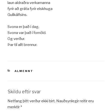
laun aldraðra verkamanna
fyrir að gráta fyrir elskhuga
Gullkálfsins.
Svona er það í dag.
Svona var það í fornöld.
Og verður.
Þar til allt brennur.
VÖRUFLOKKAR
ALMENNT
Skildu eftir svar
Netfang þitt verður ekki birt.
Nauðsynlegir reitir eru
merktir
*