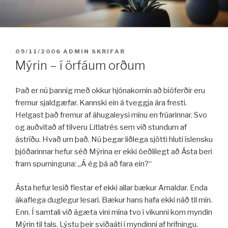
Fara
í
efni
BIRT:
09/11/2006
ADMIN
SKRIFAR
Mýrin – í örfáum orðum
Það er nú þannig með okkur hjónakornin að bíóferðir eru
fremur sjaldgæfar. Kannski ein á tveggja ára fresti.
Helgast það fremur af áhugaleysi mínu en frúarinnar. Svo
og auðvitað af tilveru Litlatrés sem við stundum af
ástríðu. Hvað um það. Nú þegar liðlega sjötti hluti íslensku
þjóðarinnar hefur séð Mýrina er ekki óeðlilegt að Ásta beri
fram spurninguna: „Á ég þá að fara ein?“
Ásta hefur lesið flestar ef ekki allar bækur Arnaldar. Enda
ákaflega duglegur lesari. Bækur hans hafa ekki náð til mín.
Enn. Í samtali við ágæta vini mína tvo í vikunni kom myndin
Mýrin til tals. Lýstu þeir sviðaáti í myndinni af hrifningu.