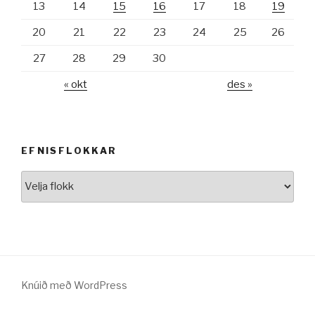
13
14
15
16
17
18
19
20
21
22
23
24
25
26
27
28
29
30
« okt
des »
EFNISFLOKKAR
Efnisflokkar
Knúið með WordPress