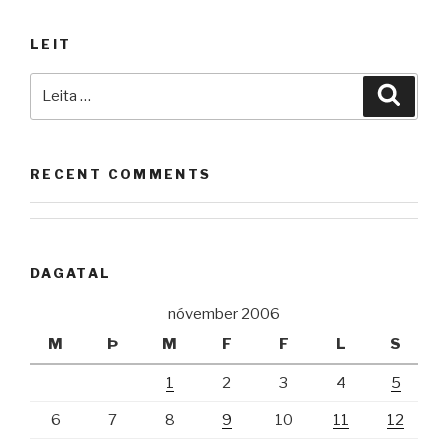
LEIT
Leita
Leita
að:
RECENT COMMENTS
DAGATAL
nóvember 2006
M
Þ
M
F
F
L
S
1
2
3
4
5
6
7
8
9
10
11
12