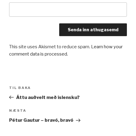
This site uses Akismet to reduce spam.
Learn how your
comment data is processed.
Leiðarkerfi
Fyrri
TIL BAKA
færslu
færsla
Áttu auðvelt með íslensku?
Næsta
NÆSTA
færsla
Pétur Gautur – bravó, bravó