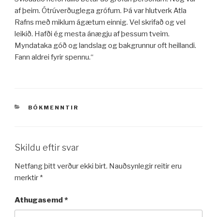
af þeim. Ótrúverðuglega grófum. Þá var hlutverk Atla
Rafns með miklum ágætum einnig. Vel skrifað og vel
leikið. Hafði ég mesta ánægju af þessum tveim.
Myndataka góð og landslag og bakgrunnur oft heillandi.
Fann aldrei fyrir spennu.“
VÖRUFLOKKAR
BÓKMENNTIR
Skildu eftir svar
Netfang þitt verður ekki birt.
Nauðsynlegir reitir eru
merktir
*
Athugasemd
*