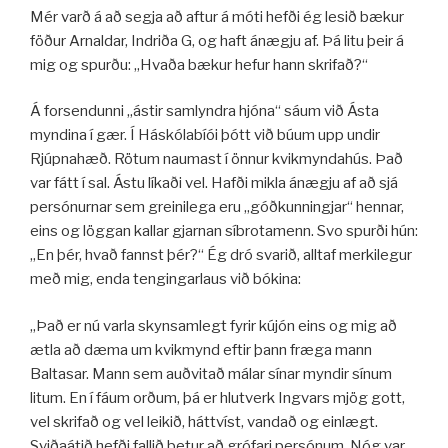
Mér varð á að segja að aftur á móti hefði ég lesið bækur
föður Arnaldar, Indriða G, og haft ánægju af. Þá litu þeir á
mig og spurðu: „Hvaða bækur hefur hann skrifað?“
Á forsendunni „ástir samlyndra hjóna“ sáum við Ásta
myndina í gær. Í Háskólabíói þótt við búum upp undir
Rjúpnahæð. Rötum naumast í önnur kvikmyndahús. Það
var fátt í sal. Ástu líkaði vel. Hafði mikla ánægju af að sjá
persónurnar sem greinilega eru „góðkunningjar“ hennar,
eins og löggan kallar gjarnan síbrotamenn. Svo spurði hún:
„En þér, hvað fannst þér?“ Ég dró svarið, alltaf merkilegur
með mig, enda tengingarlaus við bókina:
„Það er nú varla skynsamlegt fyrir kújón eins og mig að
ætla að dæma um kvikmynd eftir þann fræga mann
Baltasar. Mann sem auðvitað málar sínar myndir sínum
litum. En í fáum orðum, þá er hlutverk Ingvars mjög gott,
vel skrifað og vel leikið, háttvíst, vandað og einlægt.
Sviðaátið hefði fallið betur að grófari persónum. Nóg var