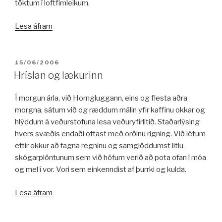
töktum í loftfimleikum.
„Svo
Lesa áfram
allt
í
einu,
BIRT:
15/06/2006
þessi
Hríslan og lækurinn
elska“
Í morgun árla, við Horngluggann, eins og flesta aðra
morgna, sátum við og ræddum málin yfir kaffinu okkar og
hlýddum á veðurstofuna lesa veðuryfirlitið. Staðarlýsing
hvers svæðis endaði oftast með orðinu rigning. Við létum
eftir okkur að fagna regninu og samglöddumst litlu
skógarplöntunum sem við höfum verið að pota ofan í móa
og mel í vor. Vori sem einkenndist af þurrki og kulda.
„Hríslan
Lesa áfram
og
lækurinn“