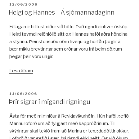
BIRT:
12/06/2006
Helgi og Hannes – Á sjómannadaginn
Félagarnir hittust niður við höfn. Það rigndi einhver ósköp.
Helgi teymdi reiðhjólið sitt og Hannes hafði aðra höndina
á stýrinu. Þeir stönsuðu öðru hverju og horfðu þöglir á
þær miklu breytingar sem orðnar voru frá þeim dögum
þegar þeir voru ungir.
„Helgi
Lesa áfram
og
Hannes
–
BIRT:
11/06/2006
Á
Þrír sigrar í mígandi rigningu
sjómannadaginn“
Ásta fór með mig niður á Reykjavíkurhöfn. Hún hafði gefið
Marinu loforð um að fylgjast með kappróðrinum. Til
skýringar skal tekið fram að Marina er tengdadóttir okkar.
Loforðið var gefið í gær. Þá rigndi ekki neitt. Og við ókum