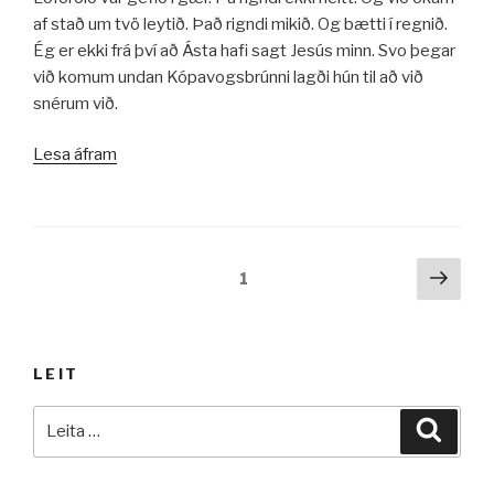
af stað um tvö leytið. Það rigndi mikið. Og bætti í regnið.
Ég er ekki frá því að Ásta hafi sagt Jesús minn. Svo þegar
við komum undan Kópavogsbrúnni lagði hún til að við
snérum við.
„Þrír
Lesa áfram
sigrar
í
mígandi
rigningu“
Posts
Næs
Síða
1
síða
pagination
LEIT
Leita
Leita
að: