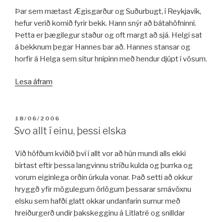
Þar sem mætast Ægisgarður og Suðurbugt, í Reykjavík,
hefur verið komið fyrir bekk. Hann snýr að bátahöfninni.
Þetta er þægilegur staður og oft margt að sjá. Helgi sat
á bekknum þegar Hannes bar að. Hannes stansar og
horfir á Helga sem situr hnípinn með hendur djúpt í vösum.
„Helgi
Lesa áfram
og
Hannes
–
BIRT:
18/06/2006
Við
Svo allt í einu, þessi elska
Suðurbugt“
Við höfðum kviðið því í allt vor að hún mundi alls ekki
birtast eftir þessa langvinnu stríðu kulda og þurrka og
vorum eiginlega orðin úrkula vonar. Það setti að okkur
hryggð yfir mögulegum örlögum þessarar smávöxnu
elsku sem hafði glatt okkar undanfarin sumur með
hreiðurgerð undir þakskegginu á Litlatré og snilldar