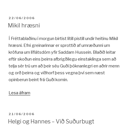
í
stoppustöð“
BIRT:
22/06/2006
Mikil hræsni
Í Fréttablaðinu í morgun birtist lítill pistill undir heitinu Mikil
hræsni. Efni greinarinnar er sprottið af umræðunni um
kröfuna um líflátsdóm yfir Saddam Hussein. Blaðið leitar
eftir skoðun eins þeirra afbrigðilegu einstaklinga sem að
telja sér trú um að þeir séu Guði þóknanlegri en aðrir menn
og orð þeirra og viðhorf þess vegna því sem næst
opinberun beint frá Guði komin.
„Mikil
Lesa áfram
hræsni“
BIRT:
21/06/2006
Helgi og Hannes – Við Suðurbugt