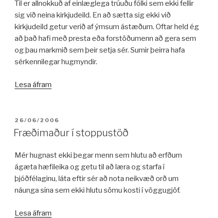
Til er allnokkuð af einlæglega trúuðu fólki sem ekki fellir
sig við neina kirkjudeild. En að sætta sig ekki við
kirkjudeild getur verið af ýmsum ástæðum. Oftar held ég
að það hafi með presta eða forstöðumenn að gera sem
og þau markmið sem þeir setja sér. Sumir þeirra hafa
sérkennilegar hugmyndir.
„Grátstafir
Lesa áfram
á
Íslandi“
BIRT:
26/06/2006
Fræðimaður í stoppustöð
Mér hugnast ekki þegar menn sem hlutu að erfðum
ágæta hæfileika og getu til að læra og starfa í
þjóðfélaginu, láta eftir sér að nota neikvæð orð um
náunga sína sem ekki hlutu sömu kosti í vöggugjöf.
„Fræðimaður
Lesa áfram