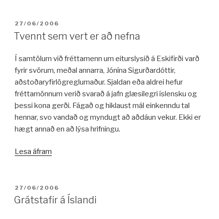
Hannes
–
BIRT:
27/06/2006
Trefillinn“
Tvennt sem vert er að nefna
Í samtölum við fréttamenn um eiturslysið á Eskifirði varð
fyrir svörum, meðal annarra, Jónína Sigurðardóttir,
aðstoðaryfirlögreglumaður. Sjaldan eða aldrei hefur
fréttamönnum verið svarað á jafn glæsilegri íslensku og
þessi kona gerði. Fágað og hiklaust mál einkenndu tal
hennar, svo vandað og myndugt að aðdáun vekur. Ekki er
hægt annað en að lýsa hrifningu.
„Tvennt
Lesa áfram
sem
vert
er
BIRT:
27/06/2006
að
Grátstafir á Íslandi
nefna“