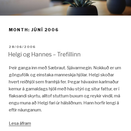
Fara
í
efni
MONTH:
JÚNÍ 2006
BIRT:
28/06/2006
Helgi og Hannes – Trefillinn
Þeir ganga inn með Sæbraut. Sjávarmegin. Nokkuð er um
göngufólk og einstaka manneskja hjólar. Helgi skoðar
hvert reiðhjól sem framhjá fer. Þegar hávaxinn karlmaður
kemur á gamaldags hjóli með háu stýri og situr fattur, er í
flaksandi skyrtu, alltof stuttum buxum og reykir vindil, má
engu muna að Helgi fari úr hálsliðnum. Hann horfir lengi á
eftir náunganum.
„Helgi
Lesa áfram
og