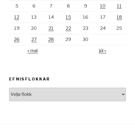
5
6
7
8
9
10
11
12
13
14
15
16
17
18
19
20
21
22
23
24
25
26
27
28
29
30
« maí
júl »
EFNISFLOKKAR
Efnisflokkar