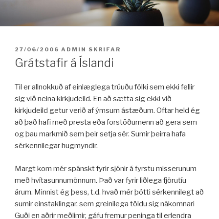
Fara
í
efni
BIRT:
27/06/2006
ADMIN
SKRIFAR
Grátstafir á Íslandi
Til er allnokkuð af einlæglega trúuðu fólki sem ekki fellir
sig við neina kirkjudeild. En að sætta sig ekki við
kirkjudeild getur verið af ýmsum ástæðum. Oftar held ég
að það hafi með presta eða forstöðumenn að gera sem
og þau markmið sem þeir setja sér. Sumir þeirra hafa
sérkennilegar hugmyndir.
Margt kom mér spánskt fyrir sjónir á fyrstu misserunum
með hvítasunnumönnum. Það var fyrir liðlega fjörutíu
árum. Minnist ég þess, t.d. hvað mér þótti sérkennilegt að
sumir einstaklingar, sem greinilega töldu sig nákomnari
Guði en aðrir meðlimir, gáfu fremur peninga til erlendra