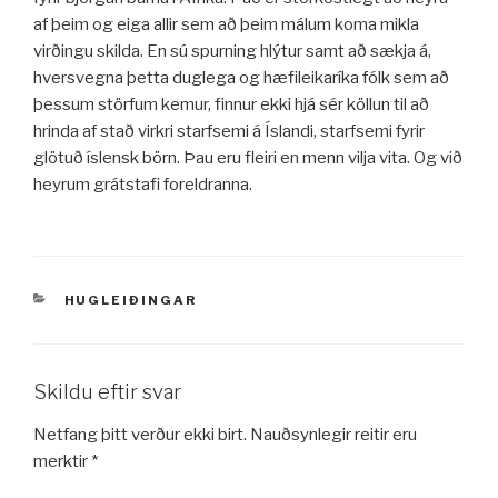
af þeim og eiga allir sem að þeim málum koma mikla
virðingu skilda. En sú spurning hlýtur samt að sækja á,
hversvegna þetta duglega og hæfileikaríka fólk sem að
þessum störfum kemur, finnur ekki hjá sér köllun til að
hrinda af stað virkri starfsemi á Íslandi, starfsemi fyrir
glötuð íslensk börn. Þau eru fleiri en menn vilja vita. Og við
heyrum grátstafi foreldranna.
VÖRUFLOKKAR
HUGLEIÐINGAR
Skildu eftir svar
Netfang þitt verður ekki birt.
Nauðsynlegir reitir eru
merktir
*