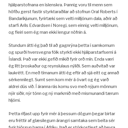
hjálparstofnana en íslenskra. Þannig voru til menn sem
höfðu gerst fastir styrktaraðilar að stofnun Oral Roberts í
Bandaríkjunum, fyrirtæki sem velti milljónum dala, aðrir að
starfi Arils Edvardsen í Noregi, sem einnig velti milljónum,
og fleiri sem ég man ekki lengur nöfnin á.
Stundum átti ég það til að gagnrýna þetta í samkomum
og spurði hversvegna fólk styrkti ekki hjálparstarfsemi á
Íslandi. Það var ekki gefið mikið fyrir orð mín. Enda væri
ég lítt þroskaður og reynslulaus nýliði. Sem auðvitað var
laukrétt. En með tímanum átti ég eftir að sjá eitt og annað
sérkennilegt. Sumt sem kom mér á óvart og ég varð
aldrei dús við. Í áranna rás komu svo með nýjum mönnum
nýir siðir, nýr tónn og ný markmið með mismunandi tærum
hljómi.
Þetta rifjast upp fyrir mér á þessum dögum þegar birtar
eru fréttir af glæsilegum árangri samtaka sem beita sér
fyrir björgun barna í Afríku. Það er stórkostlegt að heyra