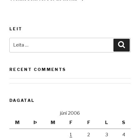
LEIT
Leita
Leita
að:
RECENT COMMENTS
DAGATAL
júní 2006
M
Þ
M
F
F
L
S
1
2
3
4