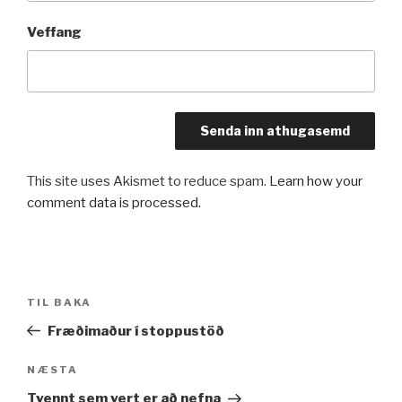
Veffang
This site uses Akismet to reduce spam.
Learn how your
comment data is processed.
Leiðarkerfi
Fyrri
TIL BAKA
færslu
færsla
Fræðimaður í stoppustöð
Næsta
NÆSTA
færsla
Tvennt sem vert er að nefna