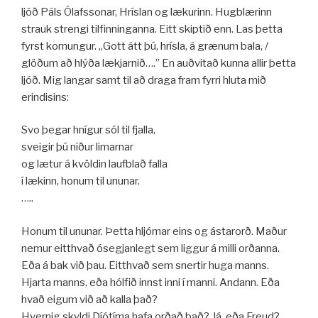
ljóð Páls Ólafssonar, Hríslan og lækurinn. Hugblærinn
strauk strengi tilfinninganna. Eitt skiptið enn. Las þetta
fyrst kornungur. „Gott átt þú, hrísla, á grænum bala, /
glöðum að hlýða lækjarnið….” En auðvitað kunna allir þetta
ljóð. Mig langar samt til að draga fram fyrri hluta mið
erindisins:
Svo þegar hnígur sól til fjalla,
sveigir þú niður limarnar
og lætur á kvöldin laufblað falla
í lækinn, honum til ununar.
…..
Honum til ununar. Þetta hljómar eins og ástarorð. Maður
nemur eitthvað ósegjanlegt sem liggur á milli orðanna.
Eða á bak við þau. Eitthvað sem snertir huga manns.
Hjarta manns, eða hólfið innst inni í manni. Andann. Eða
hvað eigum við að kalla það?
Hvernig skyldi Díótíma hafa orðað það? Já, eða Freud?