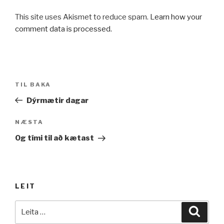
This site uses Akismet to reduce spam.
Learn how your
comment data is processed.
Leiðarkerfi
Fyrri
TIL BAKA
færslu
færsla
Dýrmætir dagar
Næsta
NÆSTA
færsla
Og tími til að kætast
LEIT
Leita
Leita
að: