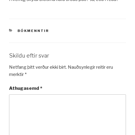
VÖRUFLOKKAR
BÓKMENNTIR
Skildu eftir svar
Netfang þitt verður ekki birt.
Nauðsynlegir reitir eru
merktir
*
Athugasemd
*