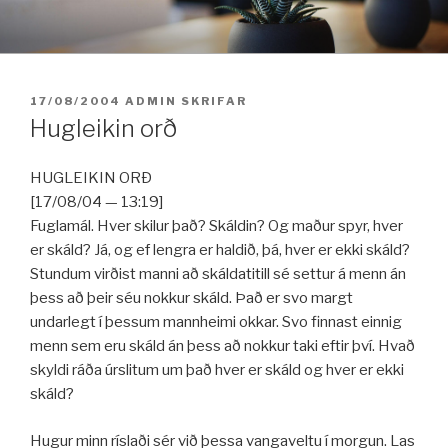
Fara
í
efni
BIRT:
17/08/2004
ADMIN
SKRIFAR
Hugleikin orð
HUGLEIKIN ORÐ
[17/08/04 — 13:19]
Fuglamál. Hver skilur það? Skáldin? Og maður spyr, hver
er skáld? Já, og ef lengra er haldið, þá, hver er ekki skáld?
Stundum virðist manni að skáldatitill sé settur á menn án
þess að þeir séu nokkur skáld. Það er svo margt
undarlegt í þessum mannheimi okkar. Svo finnast einnig
menn sem eru skáld án þess að nokkur taki eftir því. Hvað
skyldi ráða úrslitum um það hver er skáld og hver er ekki
skáld?
Hugur minn ríslaði sér við þessa vangaveltu í morgun. Las