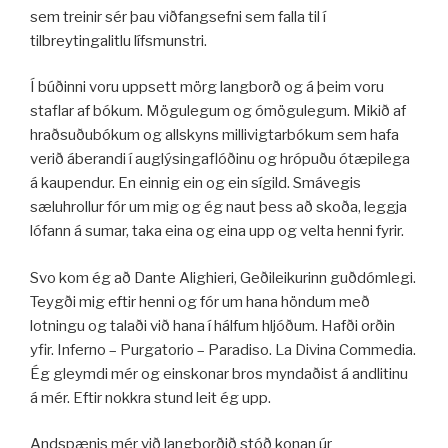
sem treinir sér þau viðfangsefni sem falla til í
tilbreytingalitlu lífsmunstri.
Í búðinni voru uppsett mörg langborð og á þeim voru
staflar af bókum. Mögulegum og ómögulegum. Mikið af
hraðsuðubókum og allskyns millivigtarbókum sem hafa
verið áberandi í auglýsingaflóðinu og hrópuðu ótæpilega
á kaupendur. En einnig ein og ein sígild. Smávegis
sæluhrollur fór um mig og ég naut þess að skoða, leggja
lófann á sumar, taka eina og eina upp og velta henni fyrir.
Svo kom ég að Dante Alighieri, Geðileikurinn guðdómlegi.
Teygði mig eftir henni og fór um hana höndum með
lotningu og talaði við hana í hálfum hljóðum. Hafði orðin
yfir. Inferno – Purgatorio – Paradiso. La Divina Commedia.
Ég gleymdi mér og einskonar bros myndaðist á andlitinu
á mér. Eftir nokkra stund leit ég upp.
Andspænis mér við langborðið stóð konan úr