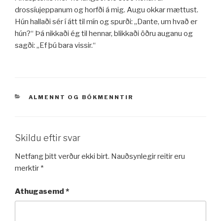
drossíujeppanum og horfði á mig. Augu okkar mættust.
Hún hallaði sér í átt til mín og spurði: „Dante, um hvað er
hún?“ Þá nikkaði ég til hennar, blikkaði öðru auganu og
sagði: „Ef þú bara vissir.“
VÖRUFLOKKAR
ALMENNT
OG
BÓKMENNTIR
Skildu eftir svar
Netfang þitt verður ekki birt.
Nauðsynlegir reitir eru
merktir
*
Athugasemd
*