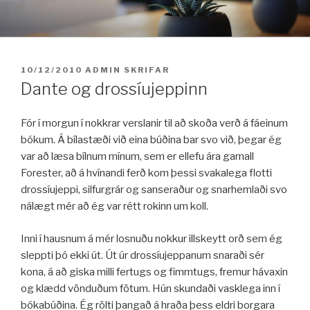
Fara
í
efni
BIRT:
10/12/2010
ADMIN
SKRIFAR
Dante og drossíujeppinn
Fór í morgun í nokkrar verslanir til að skoða verð á fáeinum
bókum. Á bílastæði við eina búðina bar svo við, þegar ég
var að læsa bílnum mínum, sem er ellefu ára gamall
Forester, að á hvínandi ferð kom þessi svakalega flotti
drossíujeppi, silfurgrár og sanseraður og snarhemlaði svo
nálægt mér að ég var rétt rokinn um koll.
Inni í hausnum á mér losnuðu nokkur illskeytt orð sem ég
sleppti þó ekki út. Út úr drossíujeppanum snaraði sér
kona, á að giska milli fertugs og fimmtugs, fremur hávaxin
og klædd vönduðum fötum. Hún skundaði vasklega inn í
bókabúðina. Ég rölti þangað á hraða þess eldri borgara