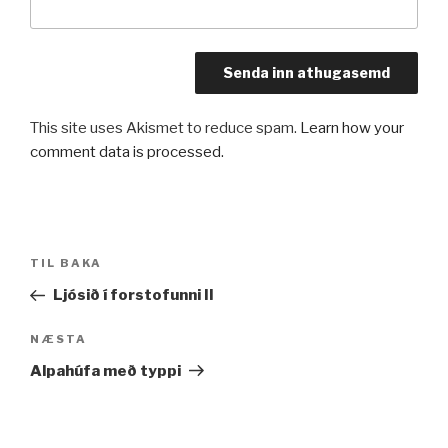
This site uses Akismet to reduce spam.
Learn how your
comment data is processed.
Leiðarkerfi
Fyrri
TIL BAKA
færslu
færsla
Ljósið í forstofunni II
Næsta
NÆSTA
færsla
Alpahúfa með typpi