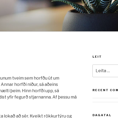
LEIT
I
Leita
að:
gunum tveim sem horfðu út um
Annar horfði niður, sá aðeins
mælti þeim. Hinn horfði upp, sá
RECENT CO
ist yfir fegurð stjarnanna. Af þessu má
DAGATAL
a lokað að sér. Kveikt rökkurtýru og