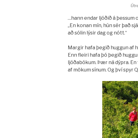
Útr
…hann endar ljóðið á þessum 
„En konan mín, hún sér það sjál
að sólin lýsir dag og nótt.“
Margir hafa þegið huggun af h
Enn fleiri hafa þó þegið hug
ljóðabókum. Þær ná dýpra. En 
af mökum sínum. Og því spyr Q