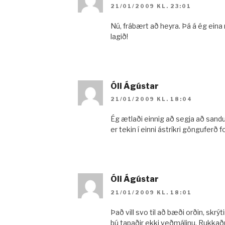
21/01/2009 KL. 23:01
Nú, frábært að heyra. Þá á ég eina 
lagið!
Óli Ágústar
21/01/2009 KL. 18:04
Ég ætlaði einnig að segja að sandur
er tekin í einni ástríkri gönguferð f
Óli Ágústar
21/01/2009 KL. 18:01
Það vill svo til að bæði orðin, skrýt
þú tapaðir ekki veðmálinu. Rukkað