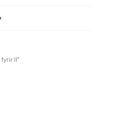
R
fyrir II”