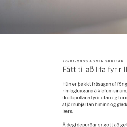
Fara
í
efni
BIRT:
20/01/2009
ADMIN
SKRIFAR
Fátt til að lifa fyrir I
Hún er þekkt frásagan af fön
rimlagluggana á klefum sínum. 
drullupollana fyrir utan og for
stjörnubjartan himinn og gladd
læra.
Á degi depurðar er gott að get