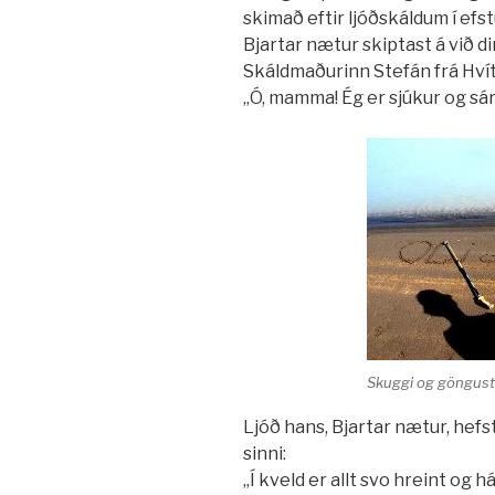
skimað eftir ljóðskáldum í efstu
Bjartar nætur skiptast á við dim
Skáldmaðurinn Stefán frá Hvíta
„Ó, mamma! Ég er sjúkur og sár /
Skuggi og göngust
Ljóð hans, Bjartar nætur, hefst 
sinni:
„Í kveld er allt svo hreint og há