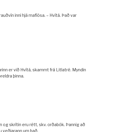
rauðvín inni hjá mafíósa. – Hvítá. Það var
inn er við Hvítá, skammt frá Litlatré. Myndin
oreldra þinna.
in og skrítin eru rétt, skv. orðabók. Þannig að
u veðjarann um það.