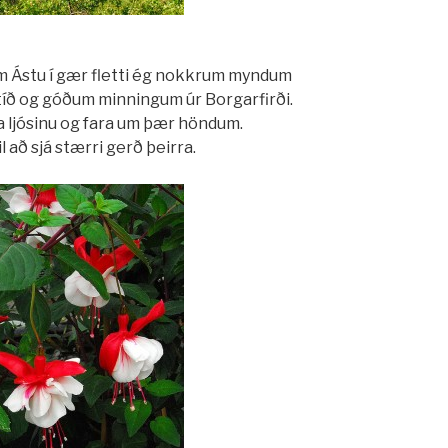
um Ástu í gær fletti ég nokkrum myndum
 tíð og góðum minningum úr Borgarfirði.
ila ljósinu og fara um þær höndum.
l að sjá stærri gerð þeirra.