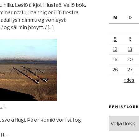
 hillu. Lesið á kjöl. Hlustað. Valið bók.
mar nætur. Þannig er í lífi flestra.
M
Þ
dal lýsir dimmu og vonleysi:
 og sál mín þreytt. / […]
5
6
12
13
19
20
26
27
« des
EFNISFLOK
afir
Efnisflokkar
svo á flugi. Þá er komið vor í sál og
tt –