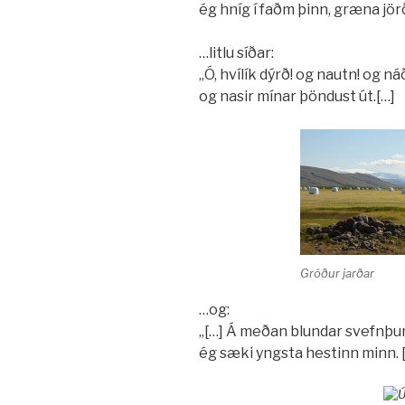
ég hníg í faðm þinn, græna jörð
…litlu síðar:
„Ó, hvílík dýrð! og nautn! og ná
og nasir mínar þöndust út.[…]
Gróður jarðar
…og:
„[…] Á meðan blundar svefnþun
ég sæki yngsta hestinn minn. 