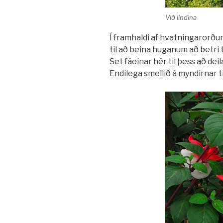
Við lindina
Í framhaldi af hvatningarorð
til að beina huganum að betri
Set fáeinar hér til þess að de
Endilega smellið á myndirnar ti