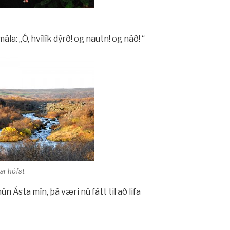
la: „Ó, hvílík dýrð! og nautn! og náð! “
ar hófst
ún Ásta mín, þá væri nú fátt til að lifa