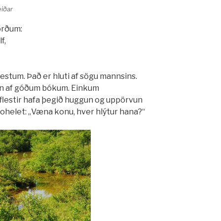
eiðar
orðum:
f,
estum. Það er hluti af sögu mannsins.
gun af góðum bókum. Einkum
flestir hafa þegið huggun og uppörvun
ohelet: „Væna konu, hver hlýtur hana?“