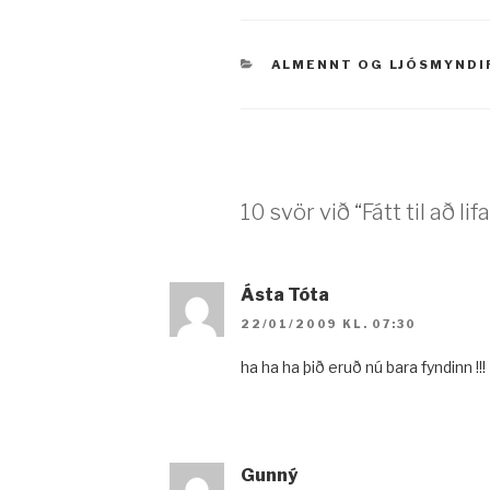
VÖRUFLOKKAR
ALMENNT
OG
LJÓSMYNDI
10 svör við “Fátt til að lifa 
Ásta Tóta
22/01/2009 KL. 07:30
ha ha ha þið eruð nú bara fyndinn !!!
Gunný