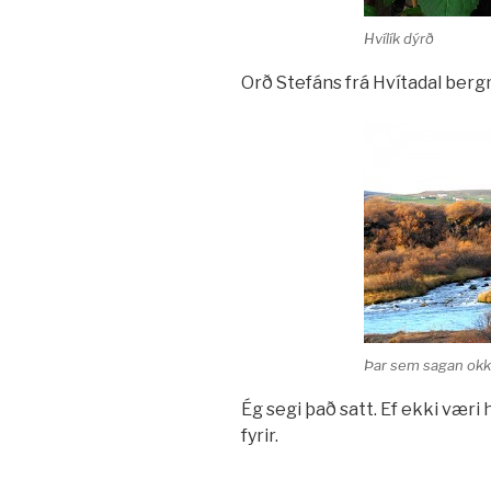
Hvílík dýrð
Orð Stefáns frá Hvítadal bergmá
Þar sem sagan okk
Ég segi það satt. Ef ekki væri h
fyrir.