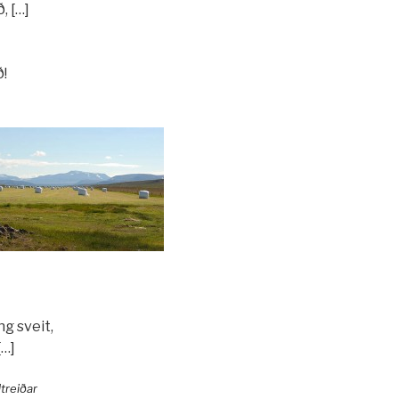
, […]
ð!
g sveit,
[…]