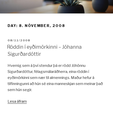
Fara
í
efni
DAY:
8. NÓVEMBER, 2008
BIRT:
08/11/2008
Röddin í eyðimörkinni – Jóhanna
Sigurðardóttir
Hvernig sem á því stendur þá er rödd Jóhönnu
Sigurðardóttur, félagsmálaráðherra, eina röddin í
eyðimörkinni sem nær til almennings. Maður hefur á
tilfinningunni að hún sé eina manneskjan sem meinar það
sem hún segir.
„Röddin
Lesa áfram
í