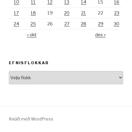
10
11
12
13
14
15
16
17
18
19
20
21
22
23
24
25
26
27
28
29
30
« okt
des »
EFNISFLOKKAR
Efnisflokkar
Knúið með WordPress