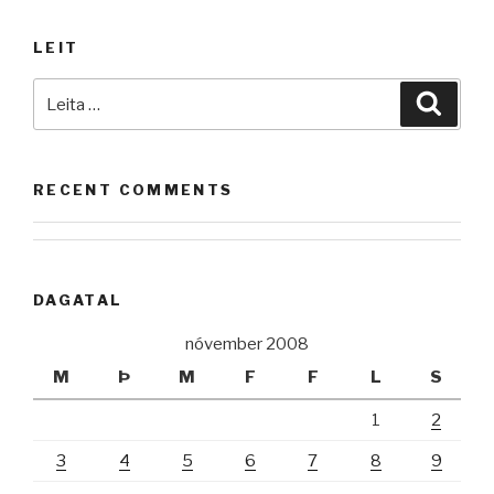
eyðimörkinni
–
LEIT
Jóhanna
Sigurðardóttir“
Leita
Leita
að:
RECENT COMMENTS
DAGATAL
nóvember 2008
M
Þ
M
F
F
L
S
1
2
3
4
5
6
7
8
9