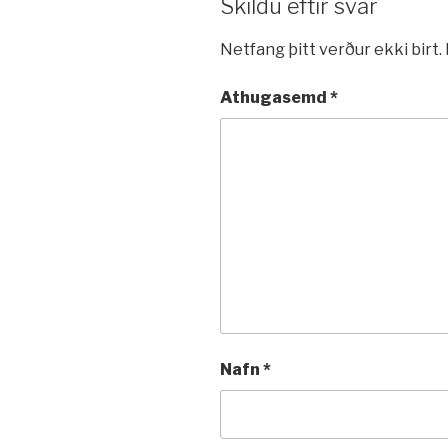
Skildu eftir svar
Netfang þitt verður ekki birt.
Athugasemd
*
Nafn
*