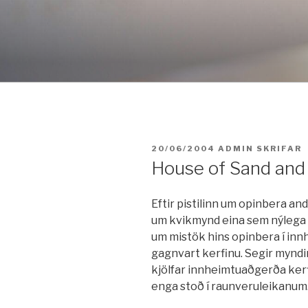
Fara
í
efni
BIRT:
20/06/2004
ADMIN
SKRIFAR
House of Sand and
Eftir pistilinn um opinbera and
um kvikmynd eina sem nýlega v
um mistök hins opinbera í i
gagnvart kerfinu. Segir mynd
kjölfar innheimtuaðgerða ker
enga stoð í raunveruleikanum