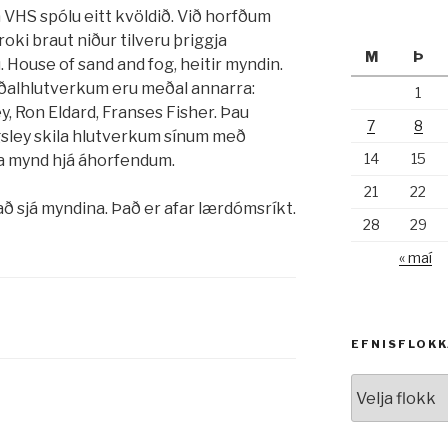
VHS spólu eitt kvöldið. Við horfðum
ki braut niður tilveru þriggja
M
Þ
 House of sand and fog, heitir myndin.
Í aðalhlutverkum eru meðal annarra:
1
y, Ron Eldard, Franses Fisher. Þau
7
8
gsley skila hlutverkum sínum með
14
15
rka mynd hjá áhorfendum.
21
22
 að sjá myndina. Það er afar lærdómsríkt.
28
29
« maí
EFNISFLOK
Efnisflokkar