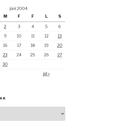
júní 2004
M
F
F
L
S
2
3
4
5
6
9
10
11
12
13
16
17
18
19
20
23
24
25
26
27
30
júl »
KAR