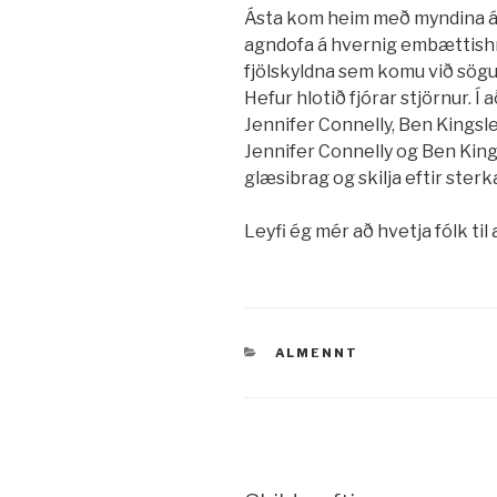
Ásta kom heim með myndina á 
agndofa á hvernig embættishro
fjölskyldna sem komu við sögu.
Hefur hlotið fjórar stjörnur. 
Jennifer Connelly, Ben Kingsle
Jennifer Connelly og Ben Kin
glæsibrag og skilja eftir ste
Leyfi ég mér að hvetja fólk til
VÖRUFLOKKAR
ALMENNT