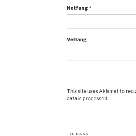
Netfang
*
Veffang
This site uses Akismet to red
data is processed.
Leiðarkerfi
Fyrri
TIL BAKA