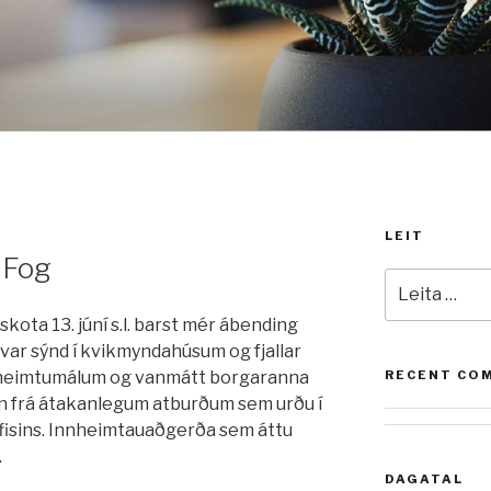
LEIT
 Fog
Leita
að:
skota 13. júní s.l. barst mér ábending
ar sýnd í kvikmyndahúsum og fjallar
nnheimtumálum og vanmátt borgaranna
RECENT CO
in frá átakanlegum atburðum sem urðu í
fisins. Innheimtauaðgerða sem áttu
.
DAGATAL