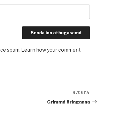
uce spam.
Learn how your comment
NÆSTA
Næsta
færsla
Grimmd örlaganna