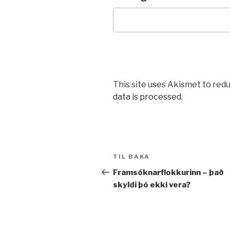
This site uses Akismet to red
data is processed.
Leiðarkerfi
Fyrri
TIL BAKA
færslu
færsla
Framsóknarflokkurinn – það
skyldi þó ekki vera?