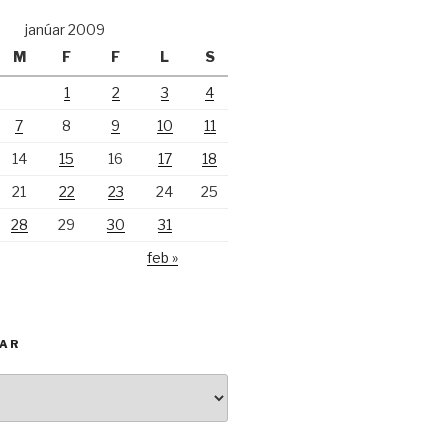
janúar 2009
M
F
F
L
S
1
2
3
4
7
8
9
10
11
14
15
16
17
18
21
22
23
24
25
28
29
30
31
feb »
KAR