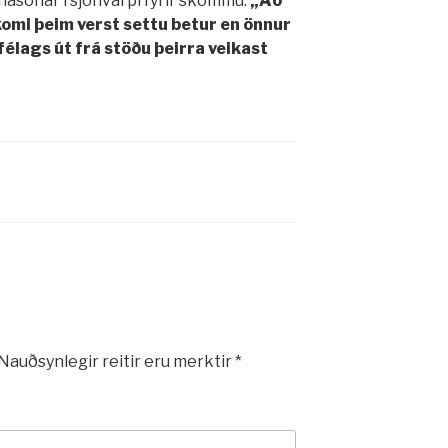
nasonar í sjónvarpi fyrir skömmu:
„Að
komi þeim verst settu betur en önnur
lags út frá stöðu þeirra veikast
Nauðsynlegir reitir eru merktir
*