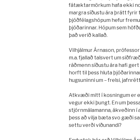
fátæktarmörkum hafa ekki noti
margra síðustu ára þrátt fyri
þjóðfélagshópum hefur fremur
þjóðarinnar. Hópum sem höfðu h
það verið kallað.
Vilhjálmur Árnason, prófessor 
m.a. fjallað talsvert um siðfræð
ráðmenn síðustu ára hafi gert 
horft til þess hluta þjóðarinn
hugsuninni um – frelsi, jafnrét
Atkvæði mitt í kosningum er ei
vegur ekki þungt. En um þessa
stjórnmálamanna, ákveðinn í að 
þess að vilja bæta svo gæði sa
settu verði viðunandi?