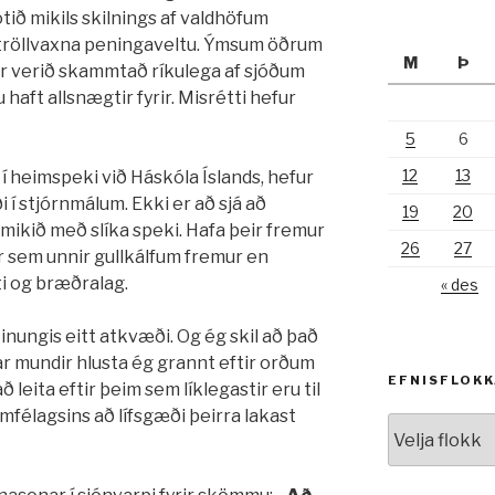
ð mikils skilnings af valdhöfum
r tröllvaxna peningaveltu. Ýmsum öðrum
M
Þ
 verið skammtað ríkulega af sjóðum
aft allsnægtir fyrir. Misrétti hefur
5
6
12
13
í heimspeki við Háskóla Íslands, hefur
i í stjórnmálum. Ekki er að sjá að
19
20
mikið með slíka speki. Hafa þeir fremur
26
27
ar sem unnir gullkálfum fremur en
ti og bræðralag.
« des
nungis eitt atkvæði. Og ég skil að það
r mundir hlusta ég grannt eftir orðum
EFNISFLOK
leita eftir þeim sem líklegastir eru til
mfélagsins að lífsgæði þeirra lakast
Efnisflokkar