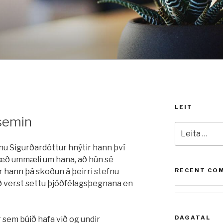
LEIT
semin
Leita
að:
nu Sigurðardóttur hnýtir hann því
væð ummæli um hana, að hún sé
 hann þá skoðun á þeirri stefnu
RECENT CO
ið verst settu þjóðfélagsþegnana en
DAGATAL
r sem búið hafa við og undir