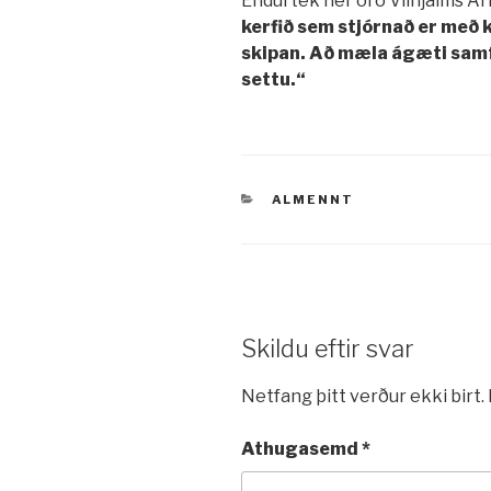
Endurtek hér orð Vilhjálms Ár
kerfið sem stjórnað er með 
skipan. Að mæla ágæti samfé
settu.“
VÖRUFLOKKAR
ALMENNT
Skildu eftir svar
Netfang þitt verður ekki birt.
Athugasemd
*