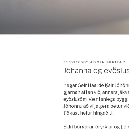
Fara
í
efni
BIRT:
31/01/2009
ADMIN
SKRIFAR
Jóhanna og eyðslu
Þegar Geir Haarde lýsir Jóhön
gjarnan aftan við, annars ják
eyðslusöm. Væntanlega byggir
Jóhönnu að vilja gera betur v
tíðkast hefur hingað til.
Eldri borgarar, öryrkjar og þei