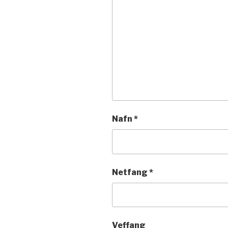
Nafn
*
Netfang
*
Veffang