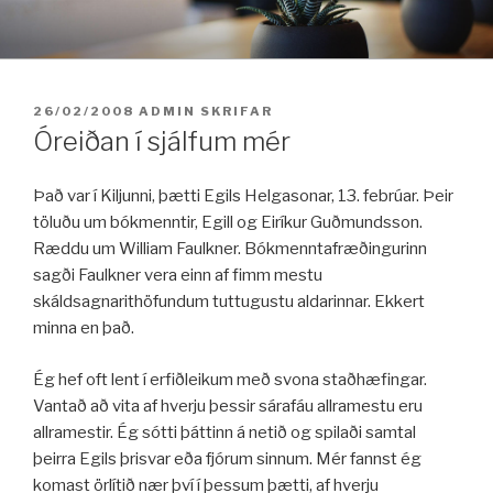
Fara
í
efni
BIRT:
26/02/2008
ADMIN
SKRIFAR
Óreiðan í sjálfum mér
Það var í Kiljunni, þætti Egils Helgasonar, 13. febrúar. Þeir
töluðu um bókmenntir, Egill og Eiríkur Guðmundsson.
Ræddu um William Faulkner. Bókmenntafræðingurinn
sagði Faulkner vera einn af fimm mestu
skáldsagnarithöfundum tuttugustu aldarinnar. Ekkert
minna en það.
Ég hef oft lent í erfiðleikum með svona staðhæfingar.
Vantað að vita af hverju þessir sárafáu allramestu eru
allramestir. Ég sótti þáttinn á netið og spilaði samtal
þeirra Egils þrisvar eða fjórum sinnum. Mér fannst ég
komast örlítið nær því í þessum þætti, af hverju