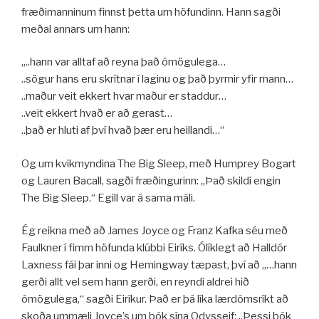
fræðimanninum finnst þetta um höfundinn. Hann sagði
meðal annars um hann:
„..hann var alltaf að reyna það ómögulega…
..sögur hans eru skrítnar í laginu og það þyrmir yfir mann…
..maður veit ekkert hvar maður er staddur…
..veit ekkert hvað er að gerast…
..það er hluti af því hvað þær eru heillandi…“
Og um kvikmyndina The Big Sleep, með Humprey Bogart
og Lauren Bacall, sagði fræðingurinn: „Það skildi engin
The Big Sleep.“ Egill var á sama máli.
Ég reikna með að James Joyce og Franz Kafka séu með
Faulkner í fimm höfunda klúbbi Eiríks. Ólíklegt að Halldór
Laxness fái þar inni og Hemingway tæpast, því að „…hann
gerði allt vel sem hann gerði, en reyndi aldrei hið
ómögulega,“ sagði Eiríkur. Það er þá líka lærdómsríkt að
skoða ummæli Joyce’s um bók sína Odysseif: „Þessi bók