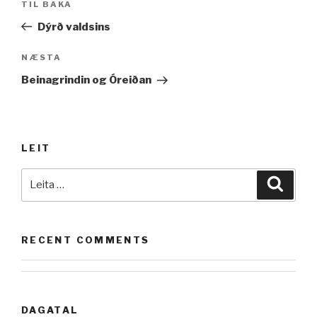
Fyrri
TIL BAKA
færslu
færsla
Dýrð valdsins
Næsta
NÆSTA
færsla
Beinagrindin og Óreiðan
LEIT
Leita
Leita
að:
RECENT COMMENTS
DAGATAL