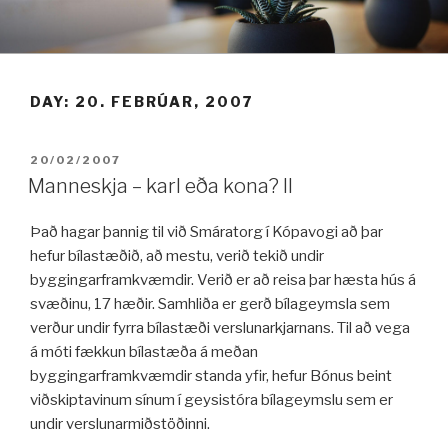
Fara
í
efni
DAY:
20. FEBRÚAR, 2007
BIRT:
20/02/2007
Manneskja – karl eða kona? II
Það hagar þannig til við Smáratorg í Kópavogi að þar
hefur bílastæðið, að mestu, verið tekið undir
byggingarframkvæmdir. Verið er að reisa þar hæsta hús á
svæðinu, 17 hæðir. Samhliða er gerð bílageymsla sem
verður undir fyrra bílastæði verslunarkjarnans. Til að vega
á móti fækkun bílastæða á meðan
byggingarframkvæmdir standa yfir, hefur Bónus beint
viðskiptavinum sínum í geysistóra bílageymslu sem er
undir verslunarmiðstöðinni.