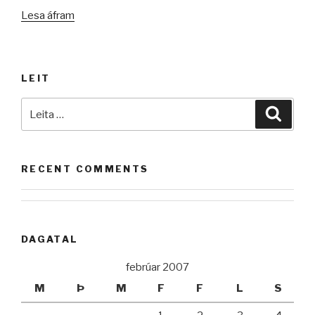
„Manneskja
Lesa áfram
–
karl
eða
LEIT
kona?
II“
Leita
Leita
að:
RECENT COMMENTS
DAGATAL
febrúar 2007
M
Þ
M
F
F
L
S