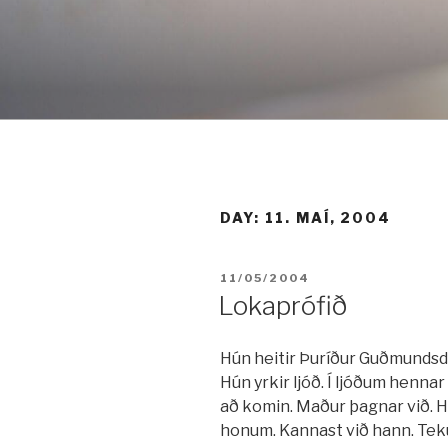
Fara
í
efni
DAY:
11. MAÍ, 2004
BIRT:
11/05/2004
Lokaprófið
Hún heitir Þuríður Guðmundsdó
Hún yrkir ljóð. Í ljóðum hennar
að komin. Maður þagnar við. Hlu
honum. Kannast við hann. Tekur