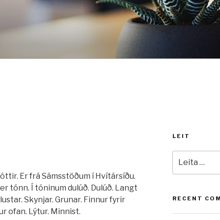
LEIT
Leita
að:
ttir. Er frá Sámsstöðum í Hvítársíðu.
 er tónn. Í tóninum dulúð. Dulúð. Langt
star. Skynjar. Grunar. Finnur fyrir
RECENT CO
 ofan. Lýtur. Minnist.