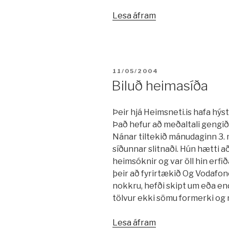
„Lokaprófið“
Lesa áfram
BIRT:
11/05/2004
Biluð heimasíða
Þeir hjá Heimsneti.is hafa hýs
Það hefur að meðaltali gengið ve
Nánar tiltekið mánudaginn 3. ma
síðunnar slitnaði. Hún hætti að
heimsóknir og var öll hin erfi
þeir að fyrirtækið Og Vodafone
nokkru, hefði skipt um eða en
tölvur ekki sömu formerki og n
„Biluð
Lesa áfram