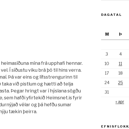
DAGATAL
M
Þ
3
4
t heimasíðuna mína frá upphafi hennar.
10
11
l. Í síðustu viku brá þó til hins verra.
17
18
í. Þá var eins og lífsstrengurinn til
24
25
 taka við pistlum og hætti að telja
ðasta. Þegar hringt var í hýslana sögðu
31
, sem hafði yfirtekið Heimsnet.is fyrir
« apr
durnýjað vélar og þá hefðu sumar
ýju tækin þeirra.
EFNISFLOK