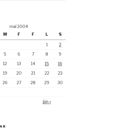
maí 2004
M
F
F
L
S
1
2
5
6
7
8
9
12
13
14
15
16
19
20
21
22
23
26
27
28
29
30
jún »
KAR