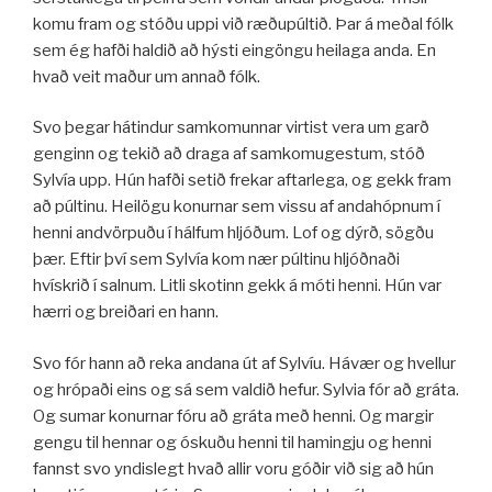
komu fram og stóðu uppi við ræðupúltið. Þar á meðal fólk
sem ég hafði haldið að hýsti eingöngu heilaga anda. En
hvað veit maður um annað fólk.
Svo þegar hátindur samkomunnar virtist vera um garð
genginn og tekið að draga af samkomugestum, stóð
Sylvía upp. Hún hafði setið frekar aftarlega, og gekk fram
að púltinu. Heilögu konurnar sem vissu af andahópnum í
henni andvörpuðu í hálfum hljóðum. Lof og dýrð, sögðu
þær. Eftir því sem Sylvía kom nær púltinu hljóðnaði
hvískrið í salnum. Litli skotinn gekk á móti henni. Hún var
hærri og breiðari en hann.
Svo fór hann að reka andana út af Sylvíu. Hávær og hvellur
og hrópaði eins og sá sem valdið hefur. Sylvia fór að gráta.
Og sumar konurnar fóru að gráta með henni. Og margir
gengu til hennar og óskuðu henni til hamingju og henni
fannst svo yndislegt hvað allir voru góðir við sig að hún