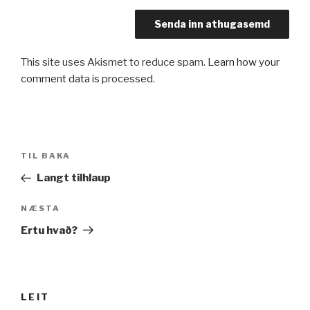
This site uses Akismet to reduce spam.
Learn how your
comment data is processed.
Leiðarkerfi
Fyrri
TIL BAKA
færslu
færsla
Langt tilhlaup
Næsta
NÆSTA
færsla
Ertu hvað?
LEIT