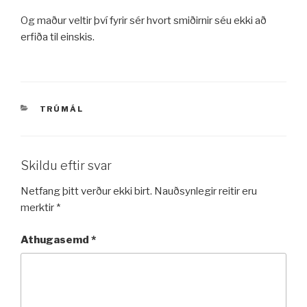
Og maður veltir því fyrir sér hvort smiðirnir séu ekki að
erfiða til einskis.
VÖRUFLOKKAR
TRÚMÁL
Skildu eftir svar
Netfang þitt verður ekki birt.
Nauðsynlegir reitir eru
merktir
*
Athugasemd
*