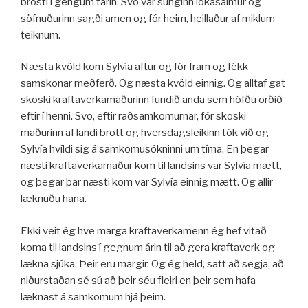
brosti í gengum tárin. Svo var sunginn lokasálmur og
söfnuðurinn sagði amen og fór heim, heillaður af miklum
teiknum.
Næsta kvöld kom Sylvía aftur og fór fram og fékk
samskonar meðferð. Og næsta kvöld einnig. Og alltaf gat
skoski kraftaverkamaðurinn fundið anda sem höfðu orðið
eftir í henni. Svo, eftir raðsamkomurnar, fór skoski
maðurinn af landi brott og hversdagsleikinn tók við og
Sylvía hvíldi sig á samkomusókninni um tíma. En þegar
næsti kraftaverkamaður kom til landsins var Sylvía mætt,
og þegar þar næsti kom var Sylvía einnig mætt. Og allir
læknuðu hana.
Ekki veit ég hve marga kraftaverkamenn ég hef vitað
koma til landsins í gegnum árin til að gera kraftaverk og
lækna sjúka. Þeir eru margir. Og ég held, satt að segja, að
niðurstaðan sé sú að þeir séu fleiri en þeir sem hafa
læknast á samkomum hjá þeim.