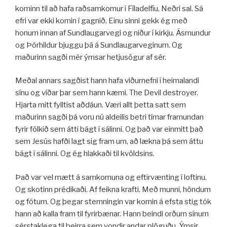
kominn til að hafa raðsamkomur í Fíladelfíu. Neðri sal. Sá
efri var ekki komin í gagnið. Einu sinni gekk ég með
honum innan af Sundlaugarvegi og niður í kirkju. Ásmundur
og Þórhildur bjuggu þá á Sundlaugarveginum. Og
maðurinn sagði mér ýmsar hetjusögur af sér.
Meðal annars sagðist hann hafa viðurnefni í heimalandi
sínu og víðar þar sem hann kæmi. The Devil destroyer.
Hjarta mitt fylltist aðdáun. Væri allt þetta satt sem
maðurinn sagði þá voru nú aldeilis betri tímar framundan
fyrir fólkið sem átti bágt í sálinni. Og það var einmitt það
sem Jesús hafði lagt sig fram um, að lækna þá sem áttu
bágt í sálinni. Og ég hlakkaði til kvöldsins.
Það var vel mætt á samkomuna og eftirvænting í loftinu.
Og skotinn prédikaði. Af feikna krafti. Með munni, höndum
og fótum. Og þegar stemningin var komin á efsta stig tók
hann að kalla fram til fyrirbænar. Hann beindi orðum sínum
sérstaklega til þeirra sem vondir andar plöguðu. Ýmsir