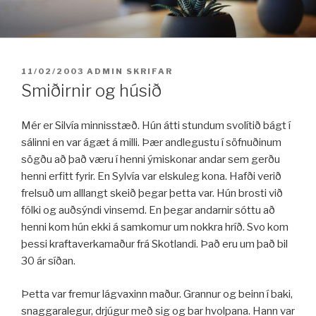
Fara
í
efni
BIRT:
11/02/2003
ADMIN
SKRIFAR
Smiðirnir og húsið
Mér er Silvía minnisstæð. Hún átti stundum svolítið bágt í
sálinni en var ágæt á milli. Þær andlegustu í söfnuðinum
sögðu að það væru í henni ýmiskonar andar sem gerðu
henni erfitt fyrir. En Sylvía var elskuleg kona. Hafði verið
frelsuð um alllangt skeið þegar þetta var. Hún brosti við
fólki og auðsýndi vinsemd. En þegar andarnir sóttu að
henni kom hún ekki á samkomur um nokkra hríð. Svo kom
þessi kraftaverkamaður frá Skotlandi. Það eru um það bil
30 ár síðan.
Þetta var fremur lágvaxinn maður. Grannur og beinn í baki,
snaggaralegur, drjúgur með sig og bar hvolpana. Hann var